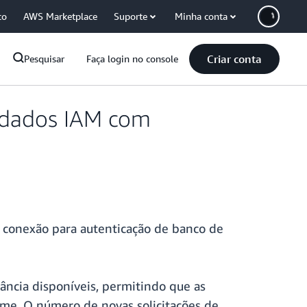
co
AWS Marketplace
Suporte
Minha conta
Criar conta
Pesquisar
Faça login no console
 dados IAM com
 conexão para autenticação de banco de
ncia disponíveis, permitindo que as
ume. O número de novas solicitações de