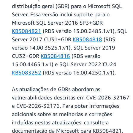
distribuição geral (GDR) para o Microsoft SQL
Server. Essa versão inclui suporte para o
Microsoft SQL Server 2016 SP3+GDR
KB5084821
(RDS versão 13.00.6485.1.v1), SQL
Server 2017 CU31+GDR
KB5084818
(RDS
versão 14.00.3525.1.v1), SQL Server 2019
CU32+GDR
KB5084816
(RDS versão
15.00.4465.1.v1) e SQL Server 2022 CU24
KB5083252
(RDS versão 16.00.4250.1.v1).
As atualizações de GDRs abordam as
vulnerabilidades descritas em CVE-2026-32167
e CVE-2026-32176. Para obter informações
adicionais sobre as melhorias e correções
incluídas nestas atualizações, consulte a
documentação da Microsoft para KB5084821,