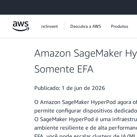
Pular para o conteúdo principal
re:Invent
Descubra a AWS
Produtos
Amazon SageMaker Hype
Somente EFA
Publicado:
1 de jun de 2026
O Amazon SageMaker HyperPod agora ofer
permite configurar dispositivos dedicado
O SageMaker HyperPod é uma infraestrut
ambiente resiliente e de alta performan
EFA, você pode escalar clusters de IA/ML