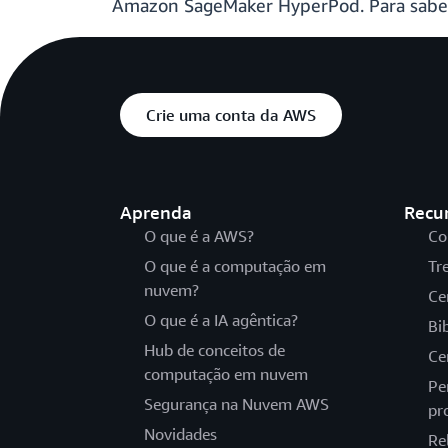
Amazon SageMaker HyperPod. Para saber
Crie uma conta da AWS
Aprenda
Recu
O que é a AWS?
Co
O que é a computação em
Tr
nuvem?
Ce
O que é a IA agêntica?
Bi
Hub de conceitos de
Ce
computação em nuvem
Pe
Segurança na Nuvem AWS
pr
Novidades
Re