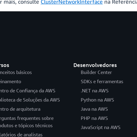
 mais, consulte
ClusterNetworkInterface
na Referênci
rsos
Desenvolvedores
nceitos básicos
Builder Center
einamento
SDKs e ferramentas
ntro de Confiança da AWS
.NET na AWS
blioteca de Soluções da AWS
Python na AWS
ntro de arquitetura
Java na AWS
rguntas frequentes sobre
PHP na AWS
odutos e tópicos técnicos
JavaScript na AWS
latórios de analistas