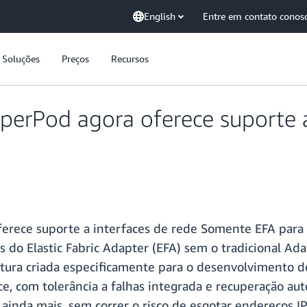
English
Entre em contato conos
Soluções
Preços
Recursos
rPod agora oferece suporte a 
ece suporte a interfaces de rede Somente EFA para gr
s do Elastic Fabric Adapter (EFA) sem o tradicional Ada
ura criada especificamente para o desenvolvimento 
ce, com tolerância a falhas integrada e recuperação au
 ainda mais, sem correr o risco de esgotar endereços I