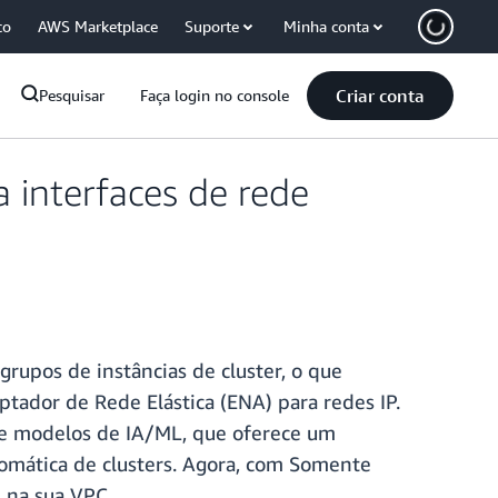
co
AWS Marketplace
Suporte
Minha conta
Criar conta
Pesquisar
Faça login no console
interfaces de rede
upos de instâncias de cluster, o que
ptador de Rede Elástica (ENA) para redes IP.
de modelos de IA/ML, que oferece um
tomática de clusters. Agora, com Somente
P na sua VPC.