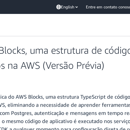
English
Entre em contato conos
locks, uma estrutura de códig
os na AWS (Versão Prévia)
lica do AWS Blocks, uma estrutura TypeScript de códig
S, eliminando a necessidade de aprender ferramentas 
 com Postgres, autenticação e mensagens em tempo re
 o mesmo código de aplicativo é executado nos serviç
K a qualquer momento para configuração direta de r