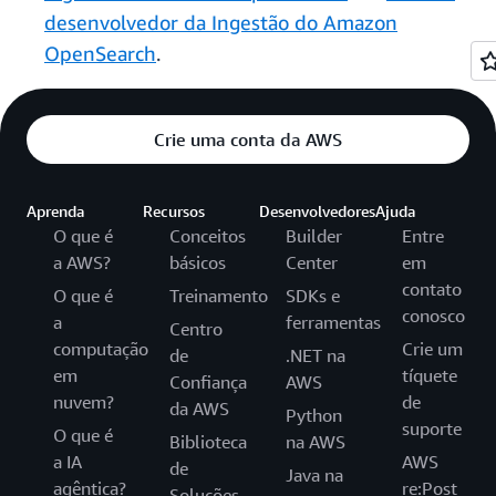
desenvolvedor da Ingestão do Amazon
OpenSearch
.
Crie uma conta da AWS
Aprenda
Recursos
Desenvolvedores
Ajuda
O que é
Conceitos
Builder
Entre
a AWS?
básicos
Center
em
contato
O que é
Treinamento
SDKs e
conosco
a
ferramentas
Centro
computação
Crie um
de
.NET na
em
tíquete
Confiança
AWS
nuvem?
de
da AWS
Python
suporte
O que é
Biblioteca
na AWS
a IA
AWS
de
Java na
agêntica?
re:Post
Soluções