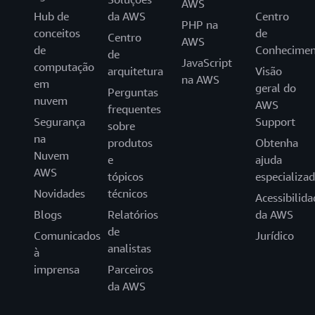
AWS
Hub de
da AWS
Centro
PHP na
conceitos
de
Centro
AWS
de
Conhecimen
de
JavaScript
computação
arquitetura
Visão
na AWS
em
geral do
Perguntas
nuvem
AWS
frequentes
Segurança
Support
sobre
na
produtos
Obtenha
Nuvem
e
ajuda
AWS
tópicos
especializa
Novidades
técnicos
Acessibilida
Blogs
Relatórios
da AWS
de
Comunicados
Jurídico
analistas
à
imprensa
Parceiros
da AWS