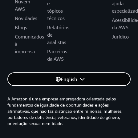
Nuvem
e
ajuda
AWS
tópicos
especializa
Novidades
técnicos
Acessibilida
Blogs
Relatórios
da AWS
de
Comunicados
Jurídico
analistas
à
imprensa
Parceiros
da AWS
English
A Amazon é uma empresa empregadora orientada pelos
fundamentos de igualdade de oportunidades e ações
afirmativas, que não faz distinção entre minorias, mulheres,
portadores de deficiência, veteranos, identidade de gênero,
orientação sexual nem idade.