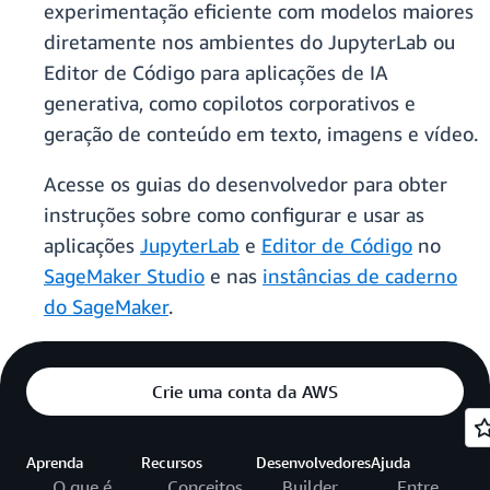
experimentação eficiente com modelos maiores
diretamente nos ambientes do JupyterLab ou
Editor de Código para aplicações de IA
generativa, como copilotos corporativos e
geração de conteúdo em texto, imagens e vídeo.
Acesse os guias do desenvolvedor para obter
instruções sobre como configurar e usar as
aplicações
JupyterLab
e
Editor de Código
no
SageMaker Studio
e nas
instâncias de caderno
do SageMaker
.
Crie uma conta da AWS
Aprenda
Recursos
Desenvolvedores
Ajuda
O que é
Conceitos
Builder
Entre