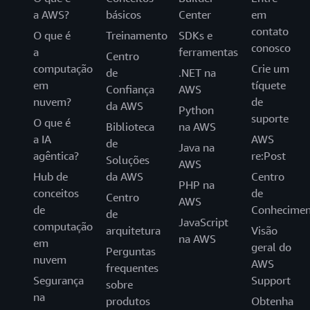
a AWS?
básicos
Center
em
contato
O que é
Treinamento
SDKs e
conosco
a
ferramentas
Centro
computação
Crie um
de
.NET na
em
tíquete
Confiança
AWS
nuvem?
de
da AWS
Python
suporte
O que é
Biblioteca
na AWS
a IA
AWS
de
Java na
agêntica?
re:Post
Soluções
AWS
Hub de
da AWS
Centro
PHP na
conceitos
de
Centro
AWS
de
Conhecimen
de
JavaScript
computação
arquitetura
Visão
na AWS
em
geral do
Perguntas
nuvem
AWS
frequentes
Segurança
Support
sobre
na
produtos
Obtenha