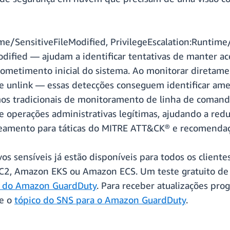
e/SensitiveFileModified, PrivilegeEscalation:Runtime/
fied — ajudam a identificar tentativas de manter acess
etimento inicial do sistema. Ao monitorar diretament
k e unlink — essas detecções conseguem identificar 
os tradicionais de monitoramento de linha de comando
 operações administrativas legítimas, ajudando a reduz
peamento para táticas do MITRE ATT&CK® e recomenda
os sensíveis já estão disponíveis para todos os clien
2, Amazon EKS ou Amazon ECS. Um teste gratuito de 30
s do Amazon GuardDuty
. Para receber atualizações pro
ne o
tópico do SNS para o Amazon GuardDuty
.