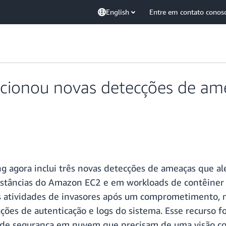
English
Entre em contato conos
cionou novas detecções de am
agora inclui três novas detecções de ameaças que al
instâncias do Amazon EC2 e em workloads de contêin
as atividades de invasores após um comprometimento, m
ções de autenticação e logs do sistema. Esse recurso f
os de segurança em nuvem que precisam de uma visão 