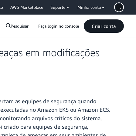
co
AWS Marketplace
Suporte
Minha conta
Criar conta
Pesquisar
Faça login no console
eaças em modificações
ertam as equipes de segurança quando
er executadas no Amazon EKS ou Amazon ECS.
onitorando arquivos críticos do sistema,
oi criado para equipes de segurança,
completa de ameaças em seus ambientes de