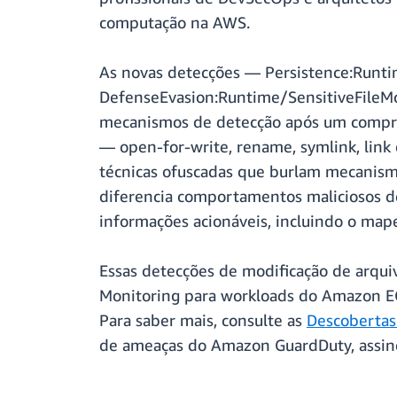
computação na AWS.
As novas detecções — Persistence:Runtim
DefenseEvasion:Runtime/SensitiveFileModi
mecanismos de detecção após um comprom
— open-for-write, rename, symlink, lin
técnicas ofuscadas que burlam mecanism
diferencia comportamentos maliciosos de
informações acionáveis, incluindo o ma
Essas detecções de modificação de arquiv
Monitoring para workloads do Amazon EC
Para saber mais, consulte as
Descoberta
de ameaças do Amazon GuardDuty, assi