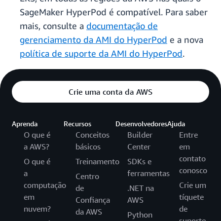
SageMaker HyperPod é compatível. Para saber
mais, consulte a
documentação de
gerenciamento da AMI do HyperPod
e a nova
política de suporte da AMI do HyperPod
.
Crie uma conta da AWS
Aprenda
Recursos
Desenvolvedores
Ajuda
O que é
Conceitos
Builder
Entre
a AWS?
básicos
Center
em
contato
O que é
Treinamento
SDKs e
conosco
a
ferramentas
Centro
computação
Crie um
de
.NET na
em
tíquete
Confiança
AWS
nuvem?
de
da AWS
Python
suporte