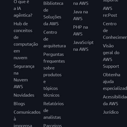
O que é
Biblioteca
na AWS
a IA
AWS
de
Java na
agêntica?
re:Post
Soluções
AWS
Hub de
da AWS
Centro
PHP na
conceitos
de
Centro
AWS
de
Conhecimen
de
JavaScript
computação
arquitetura
Visão
na AWS
em
geral do
Perguntas
nuvem
AWS
frequentes
Segurança
Support
sobre
na
produtos
Obtenha
Nuvem
e
ajuda
AWS
tópicos
especializa
Novidades
técnicos
Acessibilida
Blogs
Relatórios
da AWS
de
Comunicados
Jurídico
analistas
à
imprensa
Parceiros