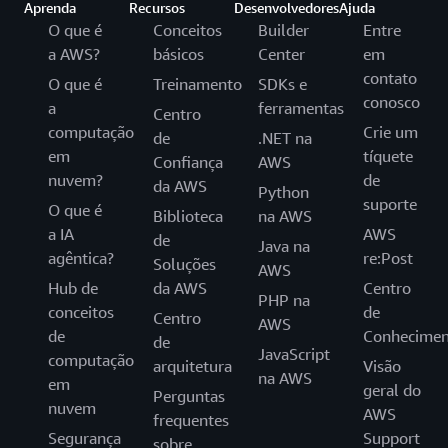
Aprenda
Recursos
Desenvolvedores
Ajuda
O que é
Conceitos
Builder
Entre
a AWS?
básicos
Center
em
contato
O que é
Treinamento
SDKs e
conosco
a
ferramentas
Centro
computação
Crie um
de
.NET na
em
tíquete
Confiança
AWS
nuvem?
de
da AWS
Python
suporte
O que é
Biblioteca
na AWS
a IA
AWS
de
Java na
agêntica?
re:Post
Soluções
AWS
Hub de
da AWS
Centro
PHP na
conceitos
de
Centro
AWS
de
Conhecimen
de
JavaScript
computação
arquitetura
Visão
na AWS
em
geral do
Perguntas
nuvem
AWS
frequentes
Segurança
Support
sobre