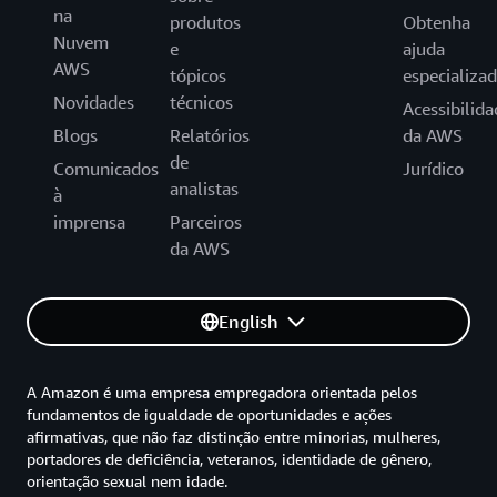
na
produtos
Obtenha
Nuvem
e
ajuda
AWS
tópicos
especializa
Novidades
técnicos
Acessibilida
Blogs
Relatórios
da AWS
de
Comunicados
Jurídico
analistas
à
imprensa
Parceiros
da AWS
English
A Amazon é uma empresa empregadora orientada pelos
fundamentos de igualdade de oportunidades e ações
afirmativas, que não faz distinção entre minorias, mulheres,
portadores de deficiência, veteranos, identidade de gênero,
orientação sexual nem idade.