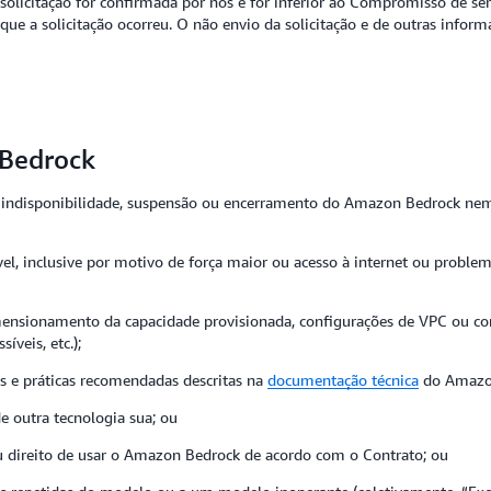
licitação for confirmada por nós e for inferior ao Compromisso de serv
ue a solicitação ocorreu. O não envio da solicitação e de outras infor
 Bedrock
r indisponibilidade, suspensão ou encerramento do Amazon Bedrock 
sível, inclusive por motivo de força maior ou acesso à internet ou prob
 dimensionamento da capacidade provisionada, configurações de VPC ou co
íveis, etc.);
es e práticas recomendadas descritas na
documentação técnica
do Amazon
e outra tecnologia sua; ou
eu direito de usar o Amazon Bedrock de acordo com o Contrato; ou