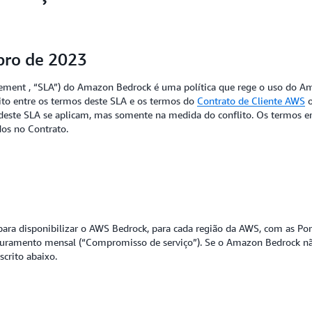
ubro de 2023
greement , “SLA”) do Amazon Bedrock é uma política que rege o uso do 
ito entre os termos deste SLA e os termos do
Contrato de Cliente AWS
o
s deste SLA se aplicam, mas somente na medida do conflito. Os termos 
dos no Contrato.
para disponibilizar o AWS Bedrock, para cada região da AWS, com as Po
 faturamento mensal (“Compromisso de serviço”). Se o Amazon Bedrock n
scrito abaixo.