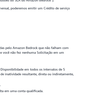
xclusões do SLA do Amazon Bedrock”).
 mensal, poderemos emitir um Crédito de serviço
ssadas pelo Amazon Bedrock que não falham com
 Se você não fez nenhuma Solicitação em um
isponibilidade em todos os intervalos de 5
 inatividade resultante, direta ou indiretamente,
.
lta em uma conta qualificada.