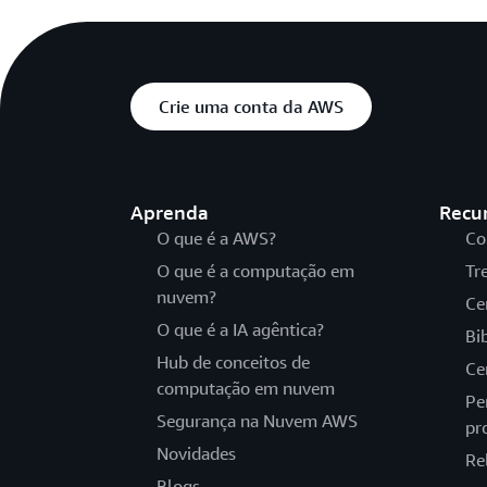
Crie uma conta da AWS
Aprenda
Recu
O que é a AWS?
Co
O que é a computação em
Tr
nuvem?
Ce
O que é a IA agêntica?
Bi
Hub de conceitos de
Ce
computação em nuvem
Pe
Segurança na Nuvem AWS
pr
Novidades
Re
Blogs