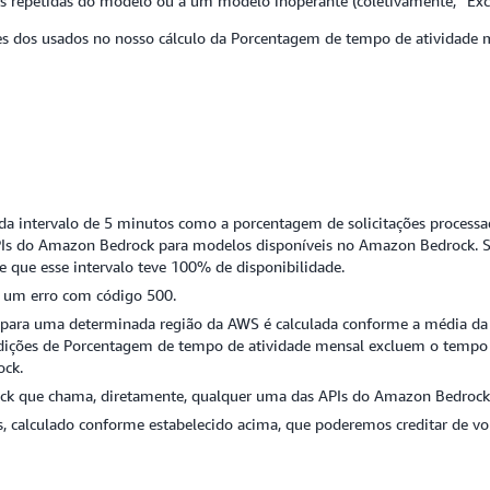
lhas repetidas do modelo ou a um modelo inoperante (coletivamente, “E
ntes dos usados no nosso cálculo da Porcentagem de tempo de atividade
cada intervalo de 5 minutos como a porcentagem de solicitações proce
s APIs do Amazon Bedrock para modelos disponíveis no Amazon Bedrock.
e que esse intervalo teve 100% de disponibilidade.
m um erro com código 500.
para uma determinada região da AWS é calculada conforme a média da D
ições de Porcentagem de tempo de atividade mensal excluem o tempo de
ock.
ck que chama, diretamente, qualquer uma das APIs do Amazon Bedrock
, calculado conforme estabelecido acima, que poderemos creditar de vo