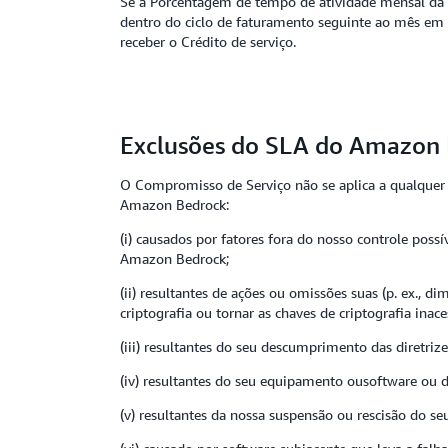
Se a Porcentagem de tempo de atividade mensal da so
dentro do ciclo de faturamento seguinte ao mês em q
receber o Crédito de serviço.
Exclusões do SLA do Amazon
O Compromisso de Serviço não se aplica a qualque
Amazon Bedrock:
(i) causados por fatores fora do nosso controle pos
Amazon Bedrock;
(ii) resultantes de ações ou omissões suas (p. ex.,
criptografia ou tornar as chaves de criptografia inacess
(iii) resultantes do seu descumprimento das diretriz
(iv) resultantes do seu equipamento ousoftware ou d
(v) resultantes da nossa suspensão ou rescisão do s