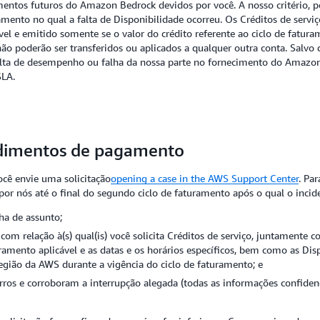
entos futuros do Amazon Bedrock devidos por você. A nosso critério, po
ramento no qual a falta de Disponibilidade ocorreu. Os Créditos de ser
el e emitido somente se o valor do crédito referente ao ciclo de fatu
ão poderão ser transferidos ou aplicados a qualquer outra conta. Salvo 
 falta de desempenho ou falha da nossa parte no fornecimento do Amazo
SLA.
cedimentos de pagamento
você envie uma solicitação
opening a case in the AWS Support Center
. Pa
a por nós até o final do segundo ciclo de faturamento após o qual o incid
nha de assunto;
 com relação à(s) qual(is) você solicita Créditos de serviço, juntamen
uramento aplicável e as datas e os horários específicos, bem como as Di
gião da AWS durante a vigência do ciclo de faturamento; e
ros e corroboram a interrupção alegada (todas as informações confidenc