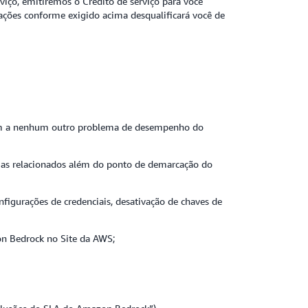
iço, emitiremos o Crédito de serviço para você
mações conforme exigido acima desqualificará você de
nem a nenhum outro problema de desempenho do
lemas relacionados além do ponto de demarcação do
nfigurações de credenciais, desativação de chaves de
 Bedrock no Site da AWS;