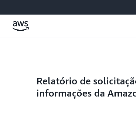
Pular para o conteúdo principal
Relatório de solicitaç
informações da Amaz