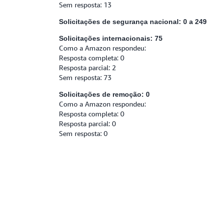
Sem resposta: 13
Solicitações de segurança nacional: 0 a 249
Solicitações internacionais: 75
Como a Amazon respondeu:
Resposta completa: 0
Resposta parcial: 2
Sem resposta: 73
Solicitações de remoção: 0
Como a Amazon respondeu:
Resposta completa: 0
Resposta parcial: 0
Sem resposta: 0