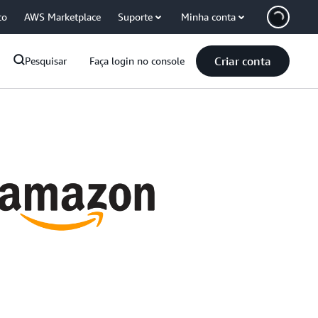
co
AWS Marketplace
Suporte
Minha conta
Criar conta
Pesquisar
Faça login no console