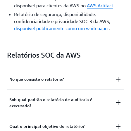
disponível para clientes da AWS no
AWS Artifact
.
Relatório de segurança, disponibilidade,
confidencialidade e privacidade SOC 3 da AWS,
disponível publicamente como um whitepaper
.
Relatórios SOC da AWS
No que consiste o relatório?
Sob qual padrão o relatório de auditoria é
SOC 1
executado?
Uma descrição do ambiente de controle da AWS
e da auditoria externa de controles e objetivos
definidos pela AWS.
Qual o principal objetivo do relatório?
SOC 1