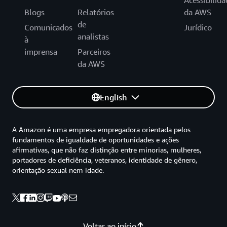
Acessibilida
Blogs
Relatórios
da AWS
de
Comunicados
Jurídico
analistas
à
imprensa
Parceiros
da AWS
English
A Amazon é uma empresa empregadora orientada pelos
fundamentos de igualdade de oportunidades e ações
afirmativas, que não faz distinção entre minorias, mulheres,
portadores de deficiência, veteranos, identidade de gênero,
orientação sexual nem idade.
Voltar ao início