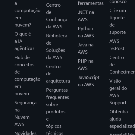
conosco
a
ferramentas
Centro
computação
Crie um
de
.NET na
em
tíquete
Confiança
AWS
nuvem?
de
da AWS
Python
suporte
O que é
Biblioteca
na AWS
a IA
AWS
de
Java na
agêntica?
re:Post
Soluções
AWS
Hub de
da AWS
Centro
PHP na
conceitos
de
Centro
AWS
de
Conhecimen
de
JavaScript
computação
arquitetura
Visão
na AWS
em
geral do
Perguntas
nuvem
AWS
frequentes
Segurança
Support
sobre
na
produtos
Obtenha
Nuvem
e
ajuda
AWS
tópicos
especializa
Novidades
técnicos