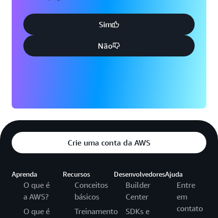
Sim
Não
Crie uma conta da AWS
Aprenda
Recursos
Desenvolvedores
Ajuda
O que é
Conceitos
Builder
Entre
a AWS?
básicos
Center
em
contato
O que é
Treinamento
SDKs e