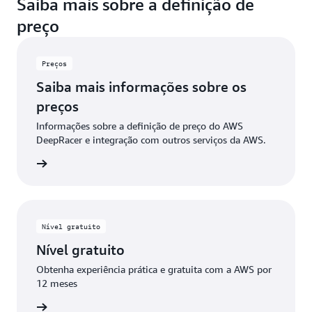
Saiba mais sobre a definição de
modelos de RL e implantá-los no carro do AWS
preço
DeepRacer de maneira manual.
Preços
Saiba mais informações sobre os
preços
Informações sobre a definição de preço do AWS
DeepRacer e integração com outros serviços da AWS.
ba mais
Nível gratuito
Nível gratuito
Obtenha experiência prática e gratuita com a AWS por
12 meses
ba mais