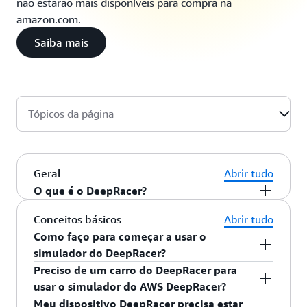
não estarão mais disponíveis para compra na
amazon.com.
Saiba mais
Tópicos da página
Geral
Abrir tudo
O que é o DeepRacer?
O DeepRacer é a forma mais rápida de começar a
Conceitos básicos
Abrir tudo
correr, literalmente, com o aprendizado por
Como faço para começar a usar o
reforço (RL), com um carro de corrida totalmente
simulador do DeepRacer?
autônomo na escala de 1:18 dirigido por meio de
Preciso de um carro do DeepRacer para
O simulador do DeepRacer oferece um tutorial
aprendizado por reforço e um simulador de
usar o simulador do AWS DeepRacer?
para que você comece a usar o aprendizado por
corridas 3D. Qualquer pessoa pode treinar, avaliar
Meu dispositivo DeepRacer precisa estar