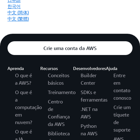
한국어
中文 (简体)
中文 (繁體)
Crie uma conta da AWS
Aprenda
Recursos
Desenvolvedores
Ajuda
O que é
Conceitos
Builder
Entre
a AWS?
básicos
Center
em
contato
O que é
Treinamento
SDKs e
conosco
a
ferramentas
Centro
computação
Crie um
de
.NET na
em
tíquete
Confiança
AWS
nuvem?
de
da AWS
Python
suporte
O que é
Biblioteca
na AWS
a IA
AWS