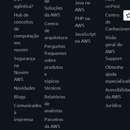
de
Java na
agêntica?
re:Post
Soluções
AWS
Hub de
da AWS
Centro
PHP na
conceitos
de
Centro
AWS
de
Conhecimen
de
JavaScript
computação
arquitetura
Visão
na AWS
em
geral do
Perguntas
nuvem
AWS
frequentes
Segurança
Support
sobre
na
produtos
Obtenha
Nuvem
e
ajuda
AWS
tópicos
especializa
Novidades
técnicos
Acessibilida
Blogs
Relatórios
da AWS
de
Comunicados
Jurídico
analistas
à
imprensa
Parceiros
da AWS