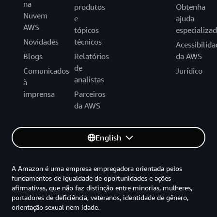
na
produtos
Obtenha
Nuvem
e
ajuda
AWS
tópicos
especializa
Novidades
técnicos
Acessibilida
Blogs
Relatórios
da AWS
de
Comunicados
Jurídico
analistas
à
imprensa
Parceiros
da AWS
English
A Amazon é uma empresa empregadora orientada pelos
fundamentos de igualdade de oportunidades e ações
afirmativas, que não faz distinção entre minorias, mulheres,
portadores de deficiência, veteranos, identidade de gênero,
orientação sexual nem idade.