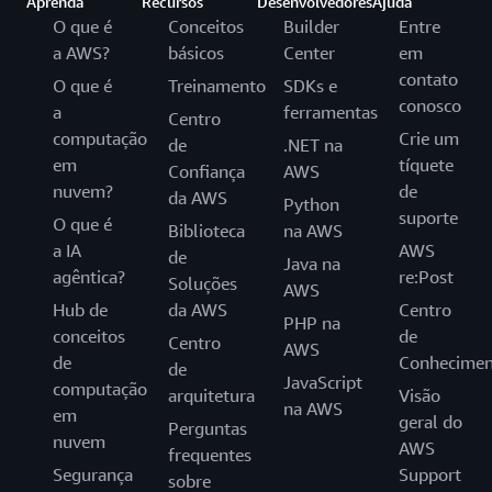
Aprenda
Recursos
Desenvolvedores
Ajuda
O que é
Conceitos
Builder
Entre
a AWS?
básicos
Center
em
contato
O que é
Treinamento
SDKs e
conosco
a
ferramentas
Centro
computação
Crie um
de
.NET na
em
tíquete
Confiança
AWS
nuvem?
de
da AWS
Python
suporte
O que é
Biblioteca
na AWS
a IA
AWS
de
Java na
agêntica?
re:Post
Soluções
AWS
Hub de
da AWS
Centro
PHP na
conceitos
de
Centro
AWS
de
Conhecimen
de
JavaScript
computação
arquitetura
Visão
na AWS
em
geral do
Perguntas
nuvem
AWS
frequentes
Segurança
Support
sobre