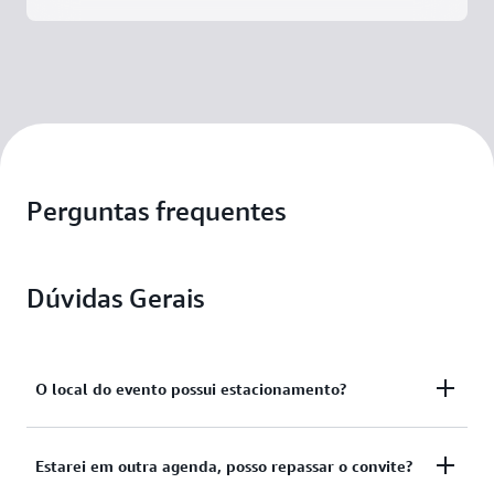
Perguntas frequentes
Dúvidas Gerais
O local do evento possui estacionamento?
Sim, haverá estacionamento com serviço de
Estarei em outra agenda, posso repassar o convite?
manobrista disponível no local. No entanto, como