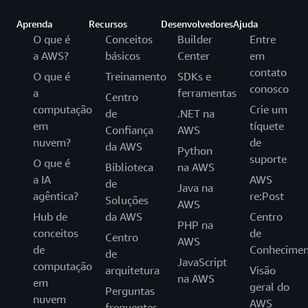
Aprenda
Recursos
Desenvolvedores
Ajuda
O que é
Conceitos
Builder
Entre
a AWS?
básicos
Center
em
contato
O que é
Treinamento
SDKs e
conosco
a
ferramentas
Centro
computação
Crie um
de
.NET na
em
tíquete
Confiança
AWS
nuvem?
de
da AWS
Python
suporte
O que é
Biblioteca
na AWS
a IA
AWS
de
Java na
agêntica?
re:Post
Soluções
AWS
Hub de
da AWS
Centro
PHP na
conceitos
de
Centro
AWS
de
Conhecimen
de
JavaScript
computação
arquitetura
Visão
na AWS
em
geral do
Perguntas
nuvem
AWS
frequentes