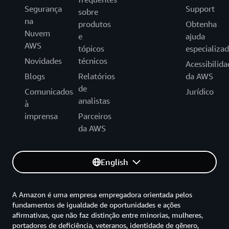
Segurança
Support
sobre
na
produtos
Obtenha
Nuvem
e
ajuda
AWS
tópicos
especializa
Novidades
técnicos
Acessibilida
Blogs
Relatórios
da AWS
de
Comunicados
Jurídico
analistas
à
imprensa
Parceiros
da AWS
English
A Amazon é uma empresa empregadora orientada pelos
fundamentos de igualdade de oportunidades e ações
afirmativas, que não faz distinção entre minorias, mulheres,
portadores de deficiência, veteranos, identidade de gênero,