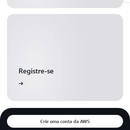
Registre-se
crever-se
Crie uma conta da AWS