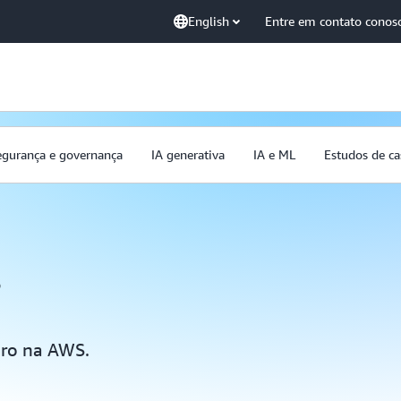
English
Entre em contato conos
egurança e governança
IA generativa
IA e ML
Estudos de ca
s
uro na AWS.