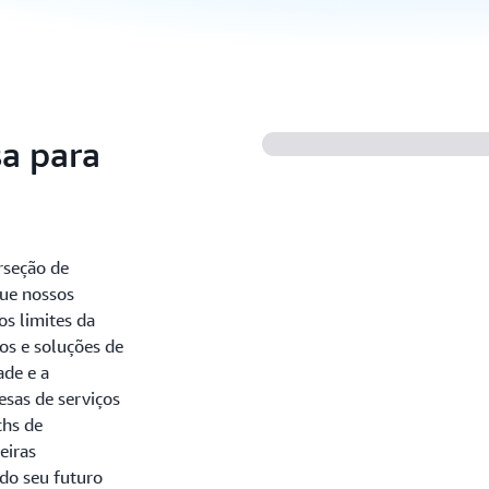
a para
erseção de
que nossos
os limites da
os e soluções de
ade e a
esas de serviços
chs de
eiras
do seu futuro