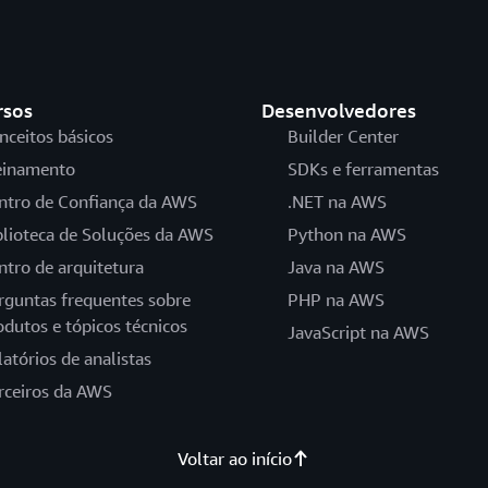
rsos
Desenvolvedores
nceitos básicos
Builder Center
einamento
SDKs e ferramentas
ntro de Confiança da AWS
.NET na AWS
blioteca de Soluções da AWS
Python na AWS
ntro de arquitetura
Java na AWS
rguntas frequentes sobre
PHP na AWS
odutos e tópicos técnicos
JavaScript na AWS
latórios de analistas
rceiros da AWS
Voltar ao início