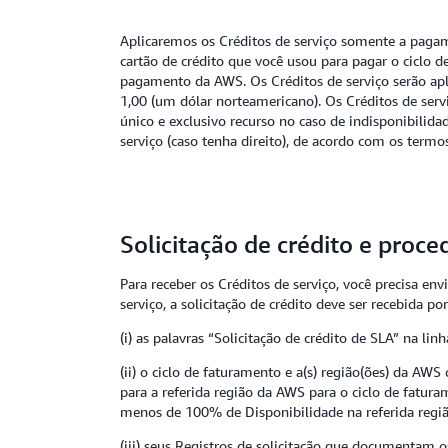
Aplicaremos os Créditos de serviço somente a pagam
cartão de crédito que você usou para pagar o ciclo 
pagamento da AWS. Os Créditos de serviço serão apli
1,00 (um dólar norteamericano). Os Créditos de servi
único e exclusivo recurso no caso de indisponibilid
serviço (caso tenha direito), de acordo com os termo
Solicitação de crédito e pro
Para receber os Créditos de serviço, você precisa env
serviço, a solicitação de crédito deve ser recebida p
(i) as palavras “Solicitação de crédito de SLA” na lin
(ii) o ciclo de faturamento e a(s) região(ões) da AW
para a referida região da AWS para o ciclo de fatura
menos de 100% de Disponibilidade na referida regiã
(iii) seus Registros de solicitação que documentam o