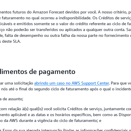
entos futuros do Amazon Forecast devidos por você. A nosso critério, p
de faturamento no qual ocorreu a indisponibilidade. Os Créditos de ser
cáveis e emitidos somente se o valor do crédito referente ao ciclo de
ço não poderão ser transferidos ou aplicados a qualquer outra conta. Sa
ade, falta de desempenho ou outra falha da nossa parte no forneciment
s deste SLA.
cedimentos de pagamento
iar uma solicitação
abrindo um caso no AWS Support Center
. Para que v
or nós até o final do segundo ciclo de faturamento após o qual o incident
ha de assunto;
S com relação à(s) qual(is) você solicita Créditos de serviço, juntament
mento aplicável e as datas e os horários específicos, bem como as Dispo
o da AWS durante a vigência do ciclo de faturamento; e
s Erros da sua alegada interrupção (todas as informações confidenciais 