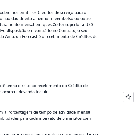
oderemos emitir os Créditos de serviço para o
viço não dão direito a nenhum reembolso ou outro
 faturamento mensal em questão for superior a US$
lvo disposição em contrário no Contrato, o seu
o do Amazon Forecast é o recebimento de Créditos de
ocê tenha direito ao recebimento do Crédito de
e ocorreu, devendo incluir:
e com a Porcentagem de tempo de atividade mensal
nibilidades para cada intervalo de 5 minutos com
ou sigilosas nesses registros devem ser removidas ou