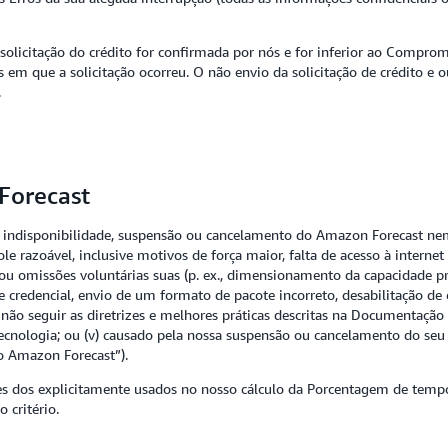
licitação do crédito for confirmada por nós e for inferior ao Compromi
 em que a solicitação ocorreu. O não envio da solicitação de crédito e
.
Forecast
a indisponibilidade, suspensão ou cancelamento do Amazon Forecas
role razoável, inclusive motivos de força maior, falta de acesso à inter
 ou omissões voluntárias suas (p. ex., dimensionamento da capacidade p
credencial, envio de um formato de pacote incorreto, desabilitação de c
você não seguir as diretrizes e melhores práticas descritas na Documentaç
ecnologia; ou (v) causado pela nossa suspensão ou cancelamento do seu
o Amazon Forecast”).
entes dos explicitamente usados no nosso cálculo da Porcentagem de tem
 critério.