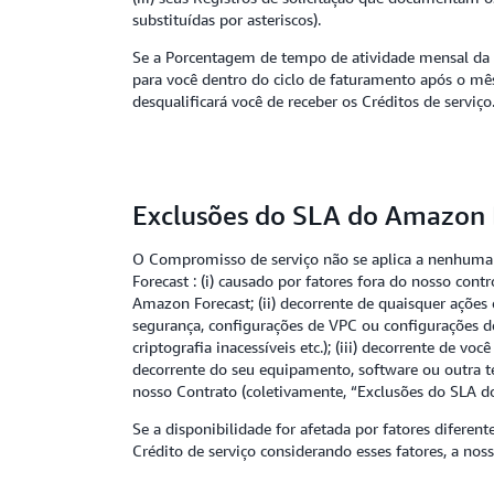
substituídas por asteriscos).
Se a Porcentagem de tempo de atividade mensal da so
para você dentro do ciclo de faturamento após o mês
desqualificará você de receber os Créditos de serviço
Exclusões do SLA do Amazon 
O Compromisso de serviço não se aplica a nenhum
Forecast : (i) causado por fatores fora do nosso cont
Amazon Forecast; (ii) decorrente de quaisquer ações
segurança, configurações de VPC ou configurações de 
criptografia inacessíveis etc.); (iii) decorrente de 
decorrente do seu equipamento, software ou outra t
nosso Contrato (coletivamente, “Exclusões do SLA d
Se a disponibilidade for afetada por fatores difer
Crédito de serviço considerando esses fatores, a nosso