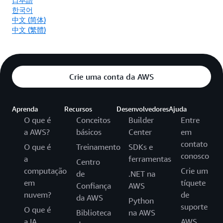
한국어
中文 (简体)
中文 (繁體)
Crie uma conta da AWS
Aprenda
Recursos
Desenvolvedores
Ajuda
O que é
Conceitos
Builder
Entre
a AWS?
básicos
Center
em
contato
O que é
Treinamento
SDKs e
conosco
a
ferramentas
Centro
computação
Crie um
de
.NET na
em
tíquete
Confiança
AWS
nuvem?
de
da AWS
Python
suporte
O que é
Biblioteca
na AWS
a IA
AWS