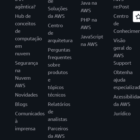
de
Java na
agêntica?
re:Post
Soluções
AWS
Hub de
da AWS
Centro
PHP na
conceitos
de
Centro
AWS
de
Conhecimen
de
JavaScript
computação
arquitetura
Visão
na AWS
em
geral do
Perguntas
nuvem
AWS
frequentes
Segurança
Support
sobre
na
produtos
Obtenha
Nuvem
e
ajuda
AWS
tópicos
especializa
Novidades
técnicos
Acessibilida
Blogs
Relatórios
da AWS
de
Comunicados
Jurídico
analistas
à
imprensa
Parceiros
da AWS