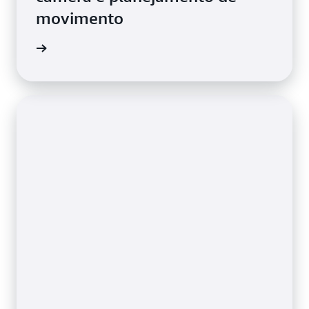
movimento
ba mais