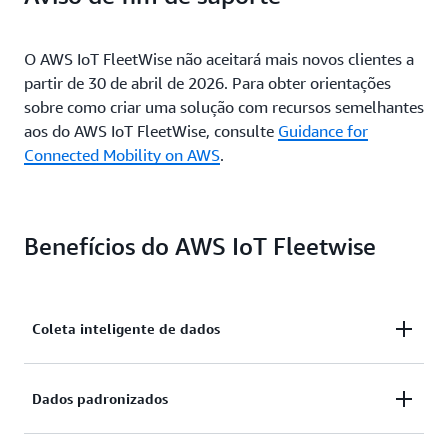
O AWS IoT FleetWise não aceitará mais novos clientes a
partir de 30 de abril de 2026. Para obter orientações
sobre como criar uma solução com recursos semelhantes
aos do AWS IoT FleetWise, consulte
Guidance for
Connected Mobility on AWS
.
Benefícios do AWS IoT Fleetwise
Coleta inteligente de dados
Melhore a relevância dos dados com a coleta de
Dados padronizados
dados inteligente que envia apenas os dados de que
você precisa para a nuvem para análise.