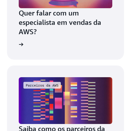
Quer falar com um
especialista em vendas da
AWS?
sco agora
Parceiros da AWS
Saiba como os parceiros da