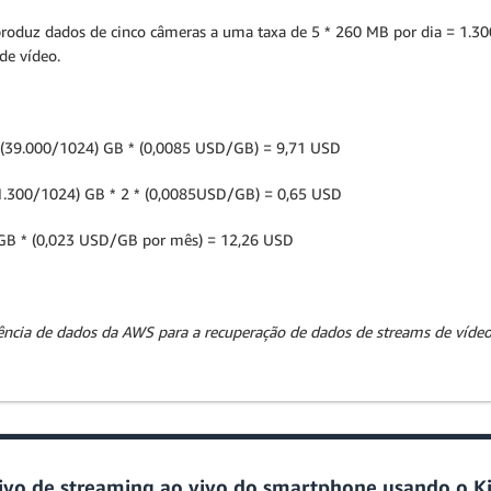
reproduz dados de cinco câmeras a uma taxa de 5 * 260 MB por dia = 1
de vídeo.
* (39.000/1024) GB * (0,0085 USD/GB) = 9,71 USD
 (1.300/1024) GB * 2 * (0,0085USD/GB) = 0,65 USD
 GB * (0,023 USD/GB por mês) = 12,26 USD
rência de dados da AWS para a recuperação de dados de streams de vídeo
ativo de streaming ao vivo do smartphone usando o 