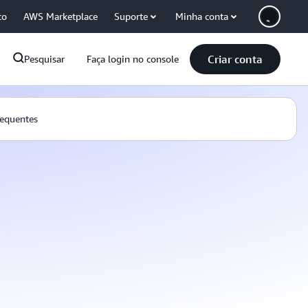
co
AWS Marketplace
Suporte
Minha conta
Criar conta
Pesquisar
Faça login no console
requentes