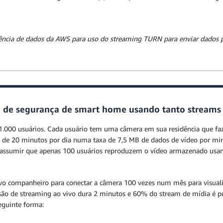
rência de dados da AWS para uso do streaming TURN para enviar dados p
a de segurança de smart home usando tanto stream
 1.000 usuários. Cada usuário tem uma câmera em sua residência que 
de 20 minutos por dia numa taxa de 7,5 MB de dados de vídeo por mi
ssumir que apenas 100 usuários reproduzem o vídeo armazenado usand
o companheiro para conectar a câmera 100 vezes num mês para visualiz
ssão de streaming ao vivo dura 2 minutos e 60% do stream de mídia é 
eguinte forma: