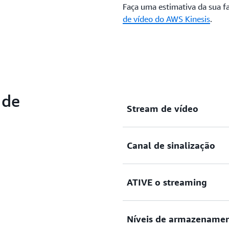
Faça uma estimativa da sua f
de vídeo do AWS Kinesis
.
 de
Stream de vídeo
Canal de sinalização
Um recurso que permite que
codificados por tempo ao 
dados.
ATIVE o streaming
Um recurso opcional que pe
conectividade peer-to-pee
sinalização.
Níveis de armazename
Um recurso opcional para r