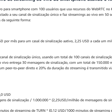
vo para smartphone com 100 usuários que usa recursos do WebRTC no Ki
ctado a seu canal de sinalização único e faz streamings ao vivo em 50 
 da seguinte forma:
D por mês para um casal de sinalização aativo, 2,25 USD a cada um mi
 canal de sinalização único, usando um total de 100 canais de sinaliza
ao vivo entrega 30 mensagens de sinalização, com um total de 150.0
é um peer-to-peer direto e 20% da duração do streaming é transmitido 
3,0 USD
ens de sinalização / 1.000.000 * (2,25USD/milhão de mensagens de si
inutos de streaming de TURN * (0,12 USD/1000 minutos de streaming