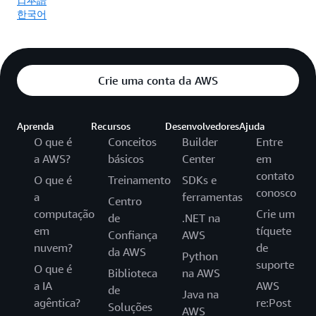
한국어
Crie uma conta da AWS
Aprenda
Recursos
Desenvolvedores
Ajuda
O que é
Conceitos
Builder
Entre
a AWS?
básicos
Center
em
contato
O que é
Treinamento
SDKs e
conosco
a
ferramentas
Centro
computação
Crie um
de
.NET na
em
tíquete
Confiança
AWS
nuvem?
de
da AWS
Python
suporte
O que é
Biblioteca
na AWS
a IA
AWS
de
Java na
agêntica?
re:Post
Soluções
AWS