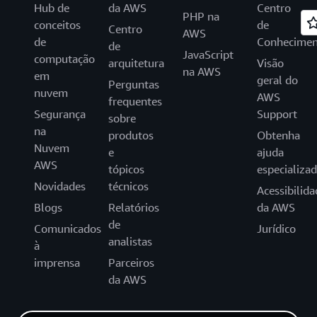
Hub de
da AWS
Centro
PHP na
conceitos
de
Centro
AWS
de
Conhecimen
de
JavaScript
computação
arquitetura
Visão
na AWS
em
geral do
Perguntas
nuvem
AWS
frequentes
Segurança
Support
sobre
na
produtos
Obtenha
Nuvem
e
ajuda
AWS
tópicos
especializa
Novidades
técnicos
Acessibilida
Blogs
Relatórios
da AWS
de
Comunicados
Jurídico
analistas
à
imprensa
Parceiros
da AWS