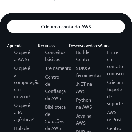
Crie uma conta da AWS
Aprenda
Recursos
Desenvolvedores
Ajuda
O que é
Conceitos
Builder
Entre
a AWS?
básicos
Center
em
contato
O que é
Treinamento
SDKs e
conosco
a
ferramentas
Centro
computação
Crie um
de
.NET na
em
tíquete
Confiança
AWS
nuvem?
de
da AWS
Python
suporte
O que é
Biblioteca
na AWS
a IA
AWS
de
Java na
agêntica?
re:Post
Soluções
AWS
Hub de
da AWS
Centro
PHP na