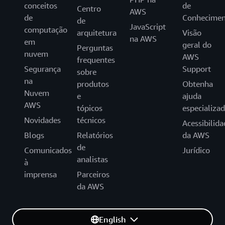
conceitos
de
Centro
AWS
de
Conhecimen
de
JavaScript
computação
arquitetura
Visão
na AWS
em
geral do
Perguntas
nuvem
AWS
frequentes
Segurança
Support
sobre
na
produtos
Obtenha
Nuvem
e
ajuda
AWS
tópicos
especializa
Novidades
técnicos
Acessibilida
Blogs
Relatórios
da AWS
de
Comunicados
Jurídico
analistas
à
imprensa
Parceiros
da AWS
English