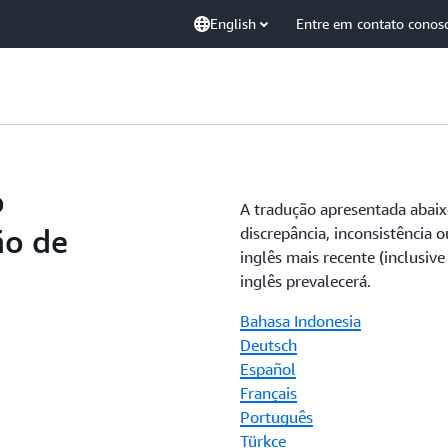
English
Entre em contato conos
o
A tradução apresentada abaix
ão de
discrepância, inconsistência o
inglês mais recente (inclusiv
inglês prevalecerá.
Bahasa Indonesia
Deutsch
Español
Français
Português
Türkçe