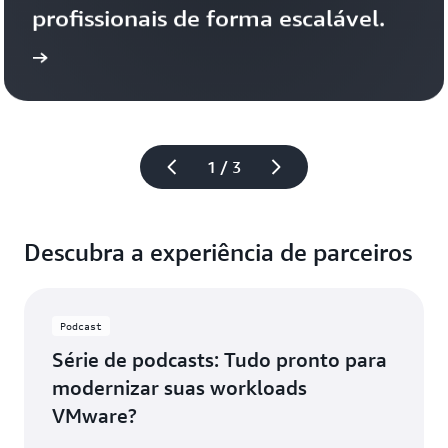
à
profissionais de forma escalável.
ap
gl
 mais
e
Leia
se
So
u
1 / 3
de
Descubra a experiência de parceiros
Podcast
Série de podcasts: Tudo pronto para
modernizar suas workloads
VMware?