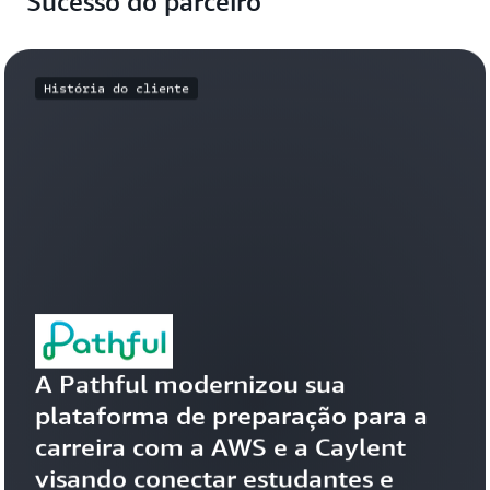
Sucesso do parceiro
de
ad
Solicite
demonstração
API,
e
uma
portal,
of
demonstração
catálogo
u
História do cliente
de
in
serviços
gl
e
de
recursos
po
de
a
analytics.
Ve
li
o
Solicite
po
uma
do
demonstração
de
e
pe
A Pathful modernizou sua 
qu
vo
plataforma de preparação para a 
pa
carreira com a AWS e a Caylent 
da
visando conectar estudantes e 
id