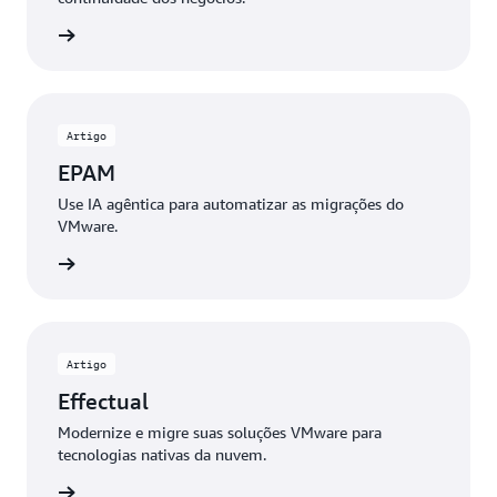
ia mais
Artigo
EPAM
Use IA agêntica para automatizar as migrações do
VMware.
ia mais
Artigo
Effectual
Modernize e migre suas soluções VMware para
tecnologias nativas da nuvem.
ia mais