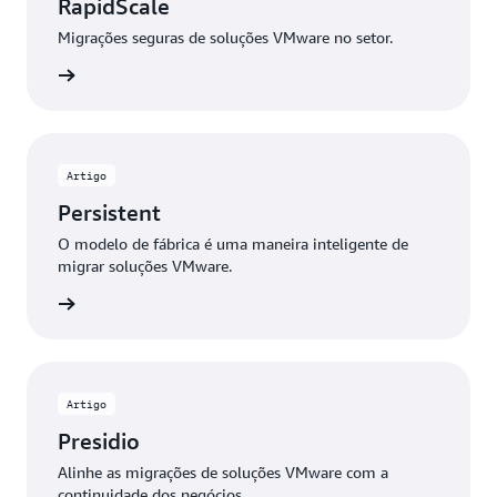
RapidScale
Migrações seguras de soluções VMware no setor.
ia mais
Artigo
Persistent
O modelo de fábrica é uma maneira inteligente de
migrar soluções VMware.
ia mais
Artigo
Presidio
Alinhe as migrações de soluções VMware com a
continuidade dos negócios.