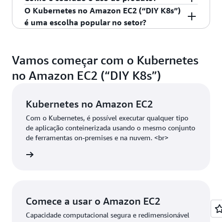
end (HTML/JavaScript), serviços Web
O Kubernetes é um software de código aberto
O Kubernetes no Amazon EC2 (“DIY K8s”)
(solicitação-resposta), processadores de back-end
que está disponível para todos.
Se você planeja
é uma escolha popular no setor?
(filas), trabalhos em lote, IA/ML e serviços
executar o Kubernetes no EC2, acesse os preços
Não. Embora haja flexibilidade permitida em uma
Stateful (bancos de dados).
do Amazon EC2.
abordagem DIY, essa escolha é incomum e
Vamos começar com o Kubernetes
geralmente não é recomendada para a maioria
das organizações devido à complexidade e aos
no Amazon EC2 (“DIY K8s”)
recursos necessários para autogerenciar o
Kubernetes.
Kubernetes no Amazon EC2
Com o Kubernetes, é possível executar qualquer tipo
de aplicação conteinerizada usando o mesmo conjunto
de ferramentas on-premises e na nuvem. <br>
 mais »
Comece a usar o Amazon EC2
Capacidade computacional segura e redimensionável