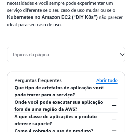
necessidades e você sempre pode experimentar um
serviço diferente se o seu caso de uso mudar ou se o
não parecer
Kubernetes no
Amazon EC2 (“DIY K8s”)
ideal para seu caso de uso.
Tópicos da página
Perguntas frequentes
Abrir tudo
Que tipo de artefatos de aplicação você
pode trazer para o serviço?
O Kubernetes no EC2 permite que você traga
Onde você pode executar sua aplicação
imagens de contêiner (ou seja, imagem de
fora de uma região da AWS?
repositório de registro)
Você pode autogerenciar o Kubernetes no EC2,
A que classe de aplicações o produto
Outposts, Bare metal e/ou em qualquer
oferece suporte?
infraestrutura.
O Kubernetes oferece suporte a serviços de front-
Como é cobrado o uso do produto?