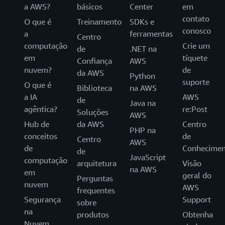
a AWS?
básicos
Center
em
contato
O que é
Treinamento
SDKs e
conosco
a
ferramentas
Centro
computação
Crie um
de
.NET na
em
tíquete
Confiança
AWS
nuvem?
de
da AWS
Python
suporte
O que é
Biblioteca
na AWS
a IA
AWS
de
Java na
agêntica?
re:Post
Soluções
AWS
Hub de
da AWS
Centro
PHP na
conceitos
de
Centro
AWS
de
Conhecimen
de
JavaScript
computação
arquitetura
Visão
na AWS
em
geral do
Perguntas
nuvem
AWS
frequentes
Segurança
Support
sobre
na
produtos
Obtenha
Nuvem