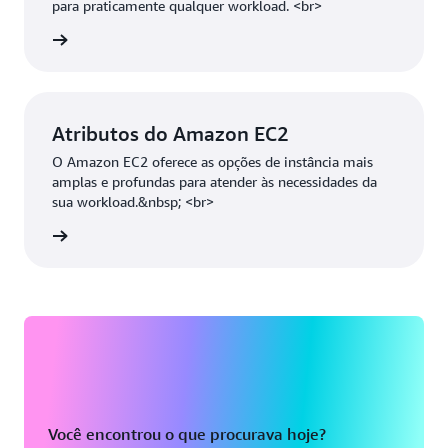
para praticamente qualquer workload. <br>
 mais »
Atributos do Amazon EC2
O Amazon EC2 oferece as opções de instância mais
amplas e profundas para atender às necessidades da
sua workload.&nbsp; <br>
 mais »
Você encontrou o que procurava hoje?