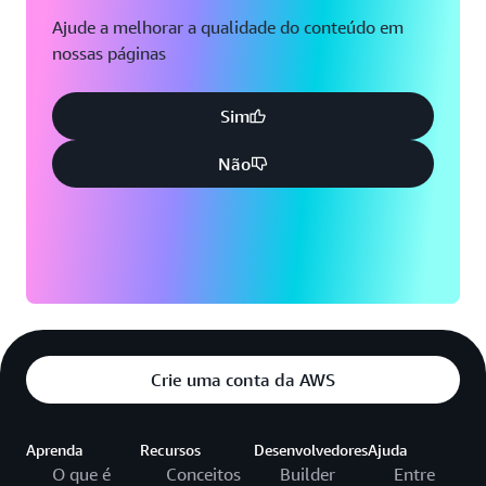
Ajude a melhorar a qualidade do conteúdo em
nossas páginas
Sim
Não
Crie uma conta da AWS
Aprenda
Recursos
Desenvolvedores
Ajuda
O que é
Conceitos
Builder
Entre