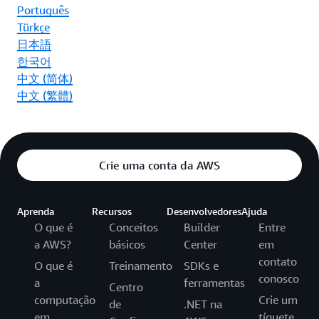
Português
Türkçe
日本語
한국어
中文 (简体)
中文 (繁體)
Crie uma conta da AWS
Aprenda
Recursos
Desenvolvedores
Ajuda
O que é
Conceitos
Builder
Entre
a AWS?
básicos
Center
em
contato
O que é
Treinamento
SDKs e
conosco
a
ferramentas
Centro
computação
Crie um
de
.NET na
em
tíquete