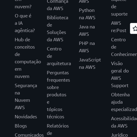
Confiança
AWS
nuvem?
de
da AWS
Python
suporte
O que é
Biblioteca
na AWS
a IA
AWS
de
Java na
agêntica?
re:Post
Soluções
AWS
Hub de
da AWS
Centro
PHP na
conceitos
de
Centro
AWS
de
Conhecimen
de
JavaScript
computação
arquitetura
Visão
na AWS
em
geral do
Perguntas
nuvem
AWS
frequentes
Segurança
Support
sobre
na
produtos
Obtenha
Nuvem
e
ajuda
AWS
tópicos
especializa
Novidades
técnicos
Acessibilida
Blogs
Relatórios
da AWS
de
Comunicados
Jurídico