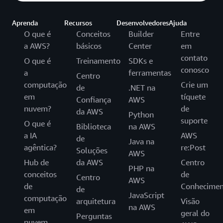
Aprenda
Recursos
Desenvolvedores
Ajuda
O que é
Conceitos
Builder
Entre
a AWS?
básicos
Center
em
contato
O que é
Treinamento
SDKs e
conosco
a
ferramentas
Centro
computação
Crie um
de
.NET na
em
tíquete
Confiança
AWS
nuvem?
de
da AWS
Python
suporte
O que é
Biblioteca
na AWS
a IA
AWS
de
Java na
agêntica?
re:Post
Soluções
AWS
Hub de
da AWS
Centro
PHP na
conceitos
de
Centro
AWS
de
Conhecimen
de
JavaScript
computação
arquitetura
Visão
na AWS
em
geral do
Perguntas
nuvem