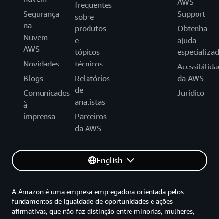
AWS
frequentes
Segurança
Support
sobre
na
produtos
Obtenha
Nuvem
e
ajuda
AWS
tópicos
especializa
Novidades
técnicos
Acessibilida
Blogs
Relatórios
da AWS
de
Comunicados
Jurídico
analistas
à
imprensa
Parceiros
da AWS
English
A Amazon é uma empresa empregadora orientada pelos
fundamentos de igualdade de oportunidades e ações
afirmativas, que não faz distinção entre minorias, mulheres,