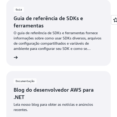
Guia
Guia de referência de SDKs e
ferramentas
O guia de referência de SDKs e ferramentas fornece
informações sobre como usar SDKs diversos, arquivos
de configuração compartilhados e variáveis de
ambiente para configurar seu SDK e como se
autenticar na AWS ao desenvolver código com os
entação
serviços da AWS.
Documentação
Blog do desenvolvedor AWS para
.NET
Leia nosso blog para obter as notícias e anúncios
recentes.