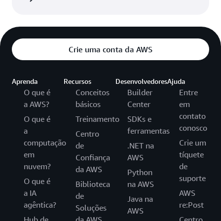
Crie uma conta da AWS
Aprenda
Recursos
Desenvolvedores
Ajuda
O que é
Conceitos
Builder
Entre
a AWS?
básicos
Center
em
contato
O que é
Treinamento
SDKs e
conosco
a
ferramentas
Centro
computação
Crie um
de
.NET na
em
tíquete
Confiança
AWS
nuvem?
de
da AWS
Python
suporte
O que é
Biblioteca
na AWS
a IA
AWS
de
Java na
agêntica?
re:Post
Soluções
AWS
Hub de
da AWS
Centro