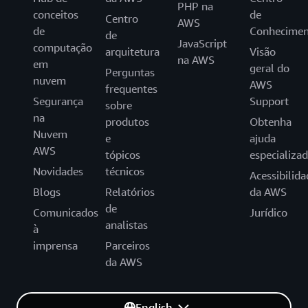
PHP na
conceitos
de
Centro
AWS
de
Conhecimen
de
JavaScript
computação
arquitetura
Visão
na AWS
em
geral do
Perguntas
nuvem
AWS
frequentes
Segurança
Support
sobre
na
produtos
Obtenha
Nuvem
e
ajuda
AWS
tópicos
especializa
Novidades
técnicos
Acessibilida
Blogs
Relatórios
da AWS
de
Comunicados
Jurídico
analistas
à
imprensa
Parceiros
da AWS
English