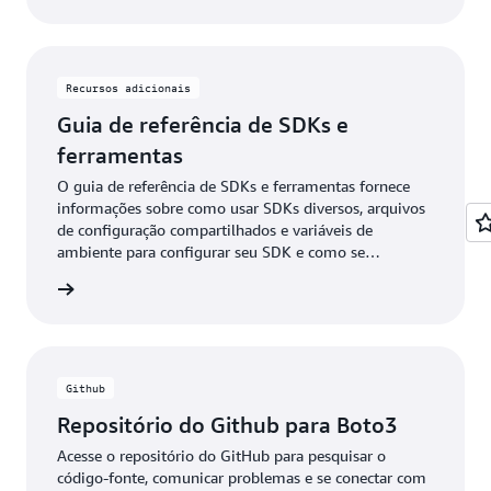
Recursos adicionais
Guia de referência de SDKs e
ferramentas
O guia de referência de SDKs e ferramentas fornece
informações sobre como usar SDKs diversos, arquivos
de configuração compartilhados e variáveis de
ambiente para configurar seu SDK e como se
autenticar na AWS ao desenvolver código com os
entação
serviços da AWS.
Github
Repositório do Github para Boto3
Acesse o repositório do GitHub para pesquisar o
código-fonte, comunicar problemas e se conectar com