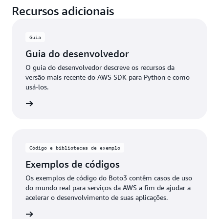
Recursos adicionais
de serviços, como
transferências de várias partes
do Amazon EC2 e usar um waiter para aguardar até
automáticas
para o Amazon S3 e
condições de
que a instância tenha o estado “running”, ou criar
consulta simplificadas
para o Amazon DynamoDB.
uma nova tabela do Amazon DynamoDB e aguardar
Guia
até que ela esteja disponível para uso. O Boto3 tem
Guia do desenvolvedor
waiters para APIs de
cliente
e de
recurso
.
O guia do desenvolvedor descreve os recursos da
versão mais recente do AWS SDK para Python e como
usá-los.
ba mais
Código e bibliotecas de exemplo
Exemplos de códigos
Os exemplos de código do Boto3 contêm casos de uso
do mundo real para serviços da AWS a fim de ajudar a
acelerar o desenvolvimento de suas aplicações.
ba mais