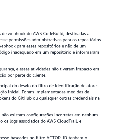
ros de webhook do AWS CodeBuild, destinadas a
esse permissões administrativas para os repositórios
 webhook para esses repositórios e não de um
código inadequado em um repositório e informaram
urança, e essas atividades não tiveram impacto em
o por parte do cliente.
ipal do desvio do filtro de identificação de atores
lgação inicial. Foram implementadas medidas de
tokens do GitHub ou quaisquer outras credenciais na
ue não existam configurações incorretas em nenhum
o os logs associados do AWS CloudTrail, e
 acesso baseados no filtro ACTOR_ID tenham o