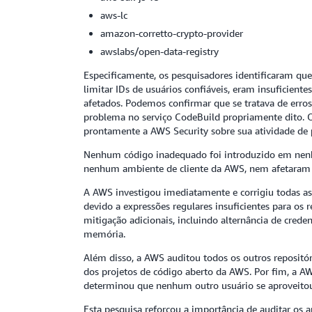
aws-lc
amazon-corretto-crypto-provider
awslabs/open-data-registry
Especificamente, os pesquisadores identificaram que
limitar IDs de usuários confiáveis, eram insuficient
afetados. Podemos confirmar que se tratava de erros
problema no serviço CodeBuild propriamente dito. 
prontamente a AWS Security sobre sua atividade de 
Nenhum código inadequado foi introduzido em nenhu
nenhum ambiente de cliente da AWS, nem afetaram n
A AWS investigou imediatamente e corrigiu todas as 
devido a expressões regulares insuficientes para os
mitigação adicionais, incluindo alternância de cred
memória.
Além disso, a AWS auditou todos os outros repositó
dos projetos de código aberto da AWS. Por fim, a A
determinou que nenhum outro usuário se aproveitou
Esta pesquisa reforçou a importância de auditar os