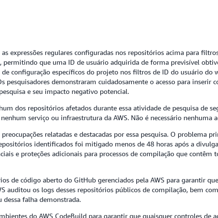
 as expressões regulares configuradas nos repositórios acima para filt
es, permitindo que uma ID de usuário adquirida de forma previsível obtiv
 de configuração específicos do projeto nos filtros de ID do usuário do
Os pesquisadores demonstraram cuidadosamente o acesso para inserir 
pesquisa e seu impacto negativo potencial.
m dos repositórios afetados durante essa atividade de pesquisa de seg
enhum serviço ou infraestrutura da AWS. Não é necessário nenhuma açã
preocupações relatadas e destacadas por essa pesquisa. O problema princ
 repositórios identificados foi mitigado menos de 48 horas após a divu
enciais e proteções adicionais para processos de compilação que contêm 
rios de código aberto do GitHub gerenciados pela AWS para garantir q
WS auditou os logs desses repositórios públicos de compilação, bem com
 dessa falha demonstrada.
 ambientes do AWS CodeBuild para garantir que quaisquer controles de