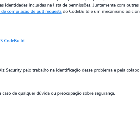
s identidades incluídas na lista de permissões. Juntamente com outras
s de compilação de pull requests
do CodeBuild é um mecanismo adicional
WS CodeBuild
z Security pelo trabalho na identificação desse problema e pela colabo
 caso de qualquer dúvida ou preocupação sobre segurança.