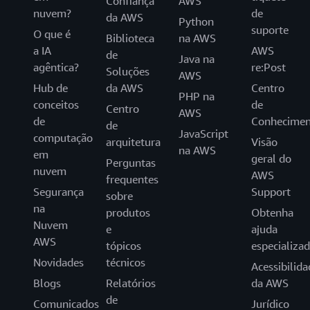
Confiança
AWS
nuvem?
de
da AWS
Python
suporte
O que é
Biblioteca
na AWS
a IA
AWS
de
Java na
agêntica?
re:Post
Soluções
AWS
Hub de
da AWS
Centro
PHP na
conceitos
de
Centro
AWS
de
Conhecimen
de
JavaScript
computação
arquitetura
Visão
na AWS
em
geral do
Perguntas
nuvem
AWS
frequentes
Segurança
Support
sobre
na
produtos
Obtenha
Nuvem
e
ajuda
AWS
tópicos
especializa
Novidades
técnicos
Acessibilida
Blogs
Relatórios
da AWS
de
Comunicados
Jurídico