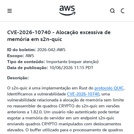
Pular para o conteúdo principal
CVE-2026-10740 - Alocação excessiva de
memória em s2n-quic
2026-042-AWS
ID do boletim:
AWS
Escopo:
Importante (requer atenção)
Tipo de conteúdo:
10/06/2026 11:15 PDT
Data de publicação:
Descrição:
O s2n-quic é uma implementação em Rust do
protocolo QUIC
.
Identificamos a vulnerabilidade
CVE-2026-10740
, uma
vulnerabilidade relacionada à alocação de memória sem limite
no reassembler de quadros CRYPTO do s2n-quic em versões
anteriores a 1.82.0. Um usuário não autenticado pode tentar
esgotar a memória do servidor em um endpoint s2n-quic
enviando quadros CRYPTO manipulados com deslocamentos
elevados. O buffer utilizado para o processamento de quadros