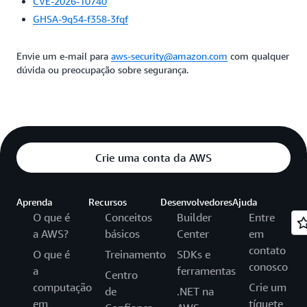
CVE-2026-10740
GHSA-9q54-f358-3fqf
Envie um e-mail para
aws-security@amazon.com
com qualquer
dúvida ou preocupação sobre segurança.
Crie uma conta da AWS
Aprenda
Recursos
Desenvolvedores
Ajuda
O que é
Conceitos
Builder
Entre
a AWS?
básicos
Center
em
contato
O que é
Treinamento
SDKs e
conosco
a
ferramentas
Centro
computação
Crie um
de
.NET na
em
tíquete