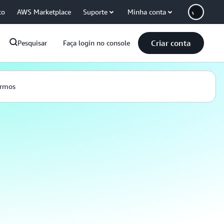
co
AWS Marketplace
Suporte
Minha conta
Criar conta
Pesquisar
Faça login no console
ermos