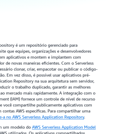
ository é um repositório gerenciado para
rmite que equipes, organizações e desenvolvedores
izem aplicativos e montem e implantem com
dor de novas maneiras eficientes. Com o Serverless
essário clonar, criar, empacotar ou publicar o código-
. Em vez disso, é possível usar aplicativos pré-
cation Repository na sua arquitetura sem servidor,
eduzir o trabalho duplicado, garantir as melhores
ar ao mercado mais rapidamente. A integração com o
ent (IAM) fornece um controle de nível de recurso
ue você compartilhe publicamente aplicativos com
m contas AWS específicas. Para compartilhar uma
e-a no AWS Serverless Application Repository
.
om um modelo do
AWS Serverless Application Model
AWS utilizados. Os aplicativos compartilhados