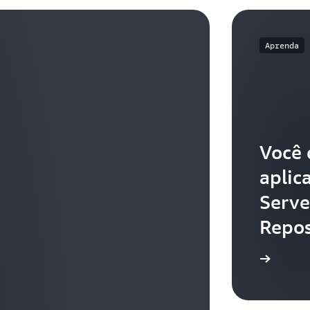
Aprenda
Você 
aplic
Serve
Repos
Aprenda como publicar um aplicativo