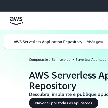
Pular para o conteúdo principal
AWS Serverless Application Repository
Visão geral
Computação
Sem servidor
Serverless Applicatio
AWS Serverless Ap
Repository
Descubra, implante e publique apli
Navegar por todas os aplicações