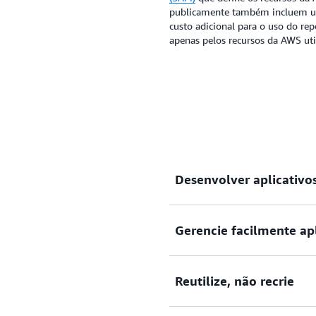
publicamente também incluem um 
custo adicional para o uso do rep
apenas pelos recursos da AWS uti
Desenvolver aplicativo
Gerencie facilmente apl
Arquiteturas sem servidor
eficientes. Descubra e comp
reutilizáveis, de maneira 
Reutilize, não recrie
arquiteturas sem servidor 
Use aplicativos pré-desenv
eliminando a necessidade de
código-fonte no AWS antes