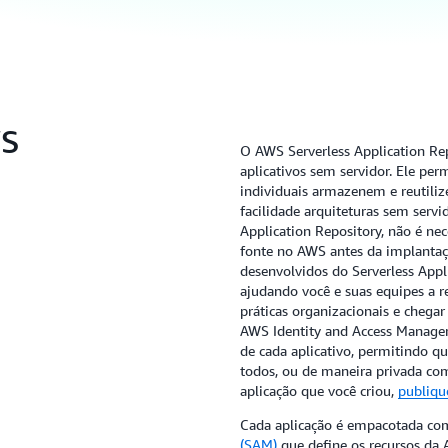
WS
O AWS Serverless Application Rep
aplicativos sem servidor. Ele pe
individuais armazenem e reutil
facilidade arquiteturas sem servi
Application Repository, não é nec
fonte no AWS antes da implantação
desenvolvidos do Serverless Appli
ajudando você e suas equipes a r
práticas organizacionais e cheg
AWS Identity and Access Managem
de cada aplicativo, permitindo q
todos, ou de maneira privada co
aplicação que você criou,
publiqu
Cada aplicação é empacotada c
(SAM)
que define os recursos da 