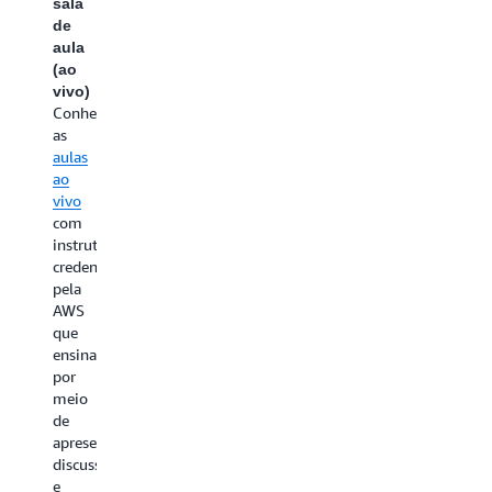
sala
de
aula
(ao
vivo)
Conheça
as
aulas
ao
vivo
com
instrutores
credenciados
pela
AWS
que
ensinam
por
meio
de
apresentações,
discussões
e