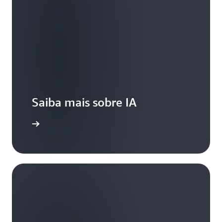
Saiba mais sobre IA
e a usar