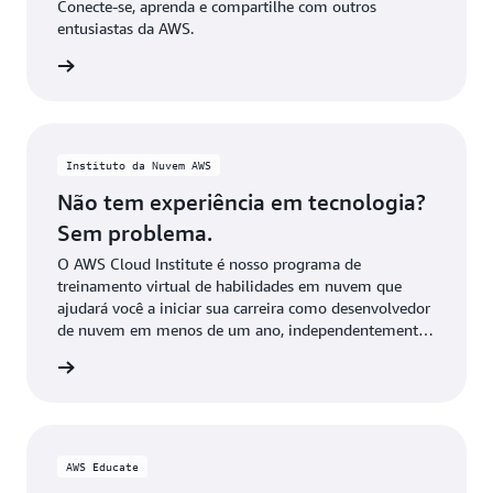
Conecte-se, aprenda e compartilhe com outros
entusiastas da AWS.
e agora
Instituto da Nuvem AWS
Não tem experiência em tecnologia?
Sem problema.
O AWS Cloud Institute é nosso programa de
treinamento virtual de habilidades em nuvem que
ajudará você a iniciar sua carreira como desenvolvedor
de nuvem em menos de um ano, independentemente
de sua formação técnica.
stitute
AWS Educate