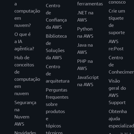
conosco
a
ferramentas
Centro
computação
Crie um
de
.NET na
em
tíquete
Confiança
AWS
nuvem?
de
da AWS
Python
suporte
O que é
Biblioteca
na AWS
a IA
AWS
de
Java na
agêntica?
re:Post
Soluções
AWS
Hub de
da AWS
Centro
PHP na
conceitos
de
Centro
AWS
de
Conhecimen
de
JavaScript
computação
arquitetura
Visão
na AWS
em
geral do
Perguntas
nuvem
AWS
frequentes
Segurança
Support
sobre
na
produtos
Obtenha
Nuvem
e
ajuda
AWS
tópicos
especializa
Novidades
técnicos