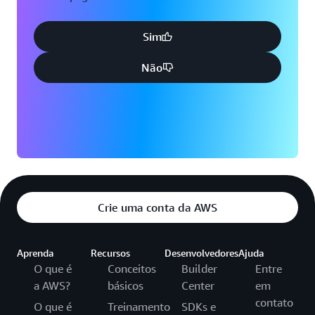
Sim
Não
Crie uma conta da AWS
Aprenda
Recursos
Desenvolvedores
Ajuda
O que é
Conceitos
Builder
Entre
a AWS?
básicos
Center
em
contato
O que é
Treinamento
SDKs e