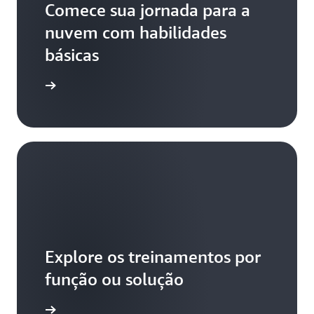
Comece sua jornada para a
nuvem com habilidades
básicas
ece aqui
Explore os treinamentos por
função ou solução
aiba mais