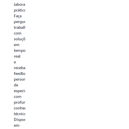
laboratórios
práticos.
Faça
perguntas,
trabalhe
com
soluções
em
tempo
real
e
receba
feedback
personalizado
de
especialistas
com
profundo
conhecimento
técnico.
Disponível
em