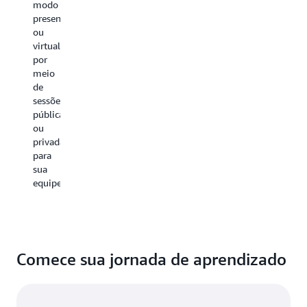
modo
presencial
ou
virtual
por
meio
de
sessões
públicas
ou
privadas
para
sua
equipe.
Comece sua jornada de aprendizado