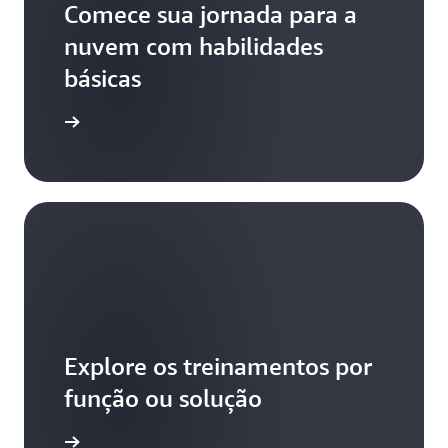
Comece sua jornada para a
nuvem com habilidades
básicas
ece aqui
Explore os treinamentos por
função ou solução
aiba mais