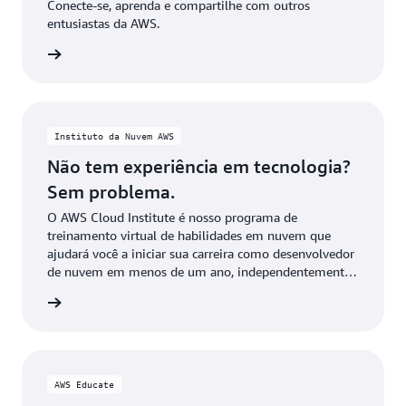
Conecte-se, aprenda e compartilhe com outros
entusiastas da AWS.
e agora
Instituto da Nuvem AWS
Não tem experiência em tecnologia?
Sem problema.
O AWS Cloud Institute é nosso programa de
treinamento virtual de habilidades em nuvem que
ajudará você a iniciar sua carreira como desenvolvedor
de nuvem em menos de um ano, independentemente
de sua formação técnica.
stitute
AWS Educate