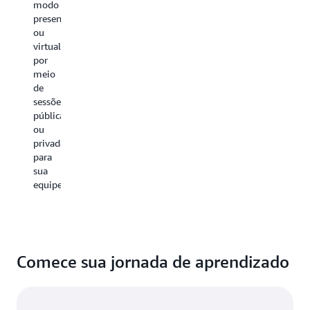
modo
presencial
ou
virtual
por
meio
de
sessões
públicas
ou
privadas
para
sua
equipe.
Comece sua jornada de aprendizado