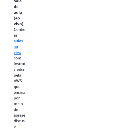
sala
de
aula
(ao
vivo)
Conheça
as
aulas
ao
vivo
com
instrutores
credenciados
pela
AWS
que
ensinam
por
meio
de
apresentações,
discussões
e