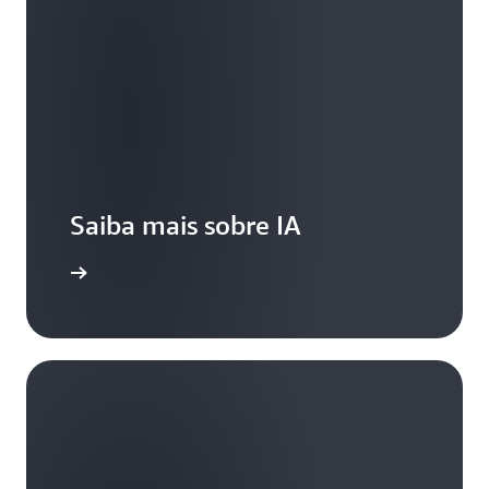
Saiba mais sobre IA
e a usar