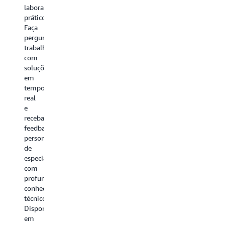
laboratórios
práticos.
Faça
perguntas,
trabalhe
com
soluções
em
tempo
real
e
receba
feedback
personalizado
de
especialistas
com
profundo
conhecimento
técnico.
Disponível
em