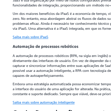
SaaS e sua organização por meio de fluxos configurados previ
funcionalidades de integração, proporcionando um método no-c
Um dos maiores benefícios da iPaaS é a economia de tempo, vis
zero. No entanto, essa abordagem abstrai os fluxos de dados s
problemas eficaz. Ainda é necessário ter conhecimento técnico 
via iPaaS. Uma alternativa é a iPaaS integrada, em que os for
Saiba mais sobre iPaaS
Automação de processos robóticos
A automação de processos robóticos (RPA, na sigla em inglês) c
diretamente das interfaces de usuário. Em vez de depender da 
capturar e sincronizar informações entre suas aplicações de Saa
possível usar a automação inteligente, a RPA com tecnologia d
capazes de autoaperfeiçoamento.
Embora uma estratégia automatizada possa economizar tempo, o
a interface do usuário de uma aplicação for alterada. Na prátic
constante e suporte dedicado. Sempre que viável, deve-se prior
Saiba mais sobre automação inteligente