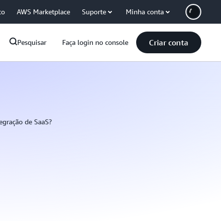
co
AWS Marketplace
Suporte
Minha conta
Criar conta
Pesquisar
Faça login no console
tegração de SaaS?