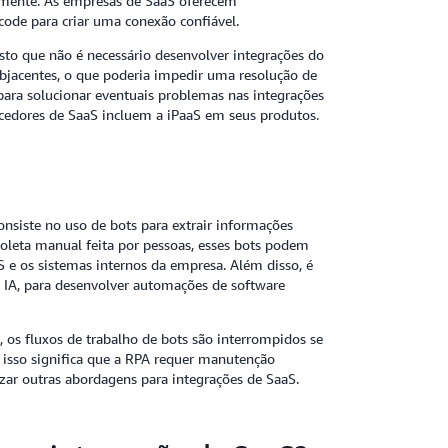
amente. As empresas de SaaS oferecem
ode para criar uma conexão confiável.
to que não é necessário desenvolver integrações do
ubjacentes, o que poderia impedir uma resolução de
para solucionar eventuais problemas nas integrações
necedores de SaaS incluem a iPaaS em seus produtos.
onsiste no uso de bots para extrair informações
coleta manual feita por pessoas, esses bots podem
S e os sistemas internos da empresa. Além disso, é
e IA, para desenvolver automações de software
s fluxos de trabalho de bots são interrompidos se
a, isso significa que a RPA requer manutenção
izar outras abordagens para integrações de SaaS.