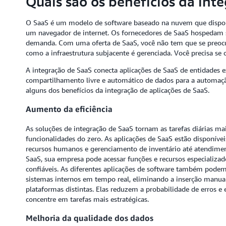
Quais são os benefícios da int
O SaaS é um modelo de software baseado na nuvem que disponib
um navegador de internet. Os fornecedores de SaaS hospedam se
demanda. Com uma oferta de SaaS, você não tem que se preoc
como a infraestrutura subjacente é gerenciada. Você precisa se
A integração de SaaS conecta aplicações de SaaS de entidades e
compartilhamento livre e automático de dados para a automaçã
alguns dos benefícios da integração de aplicações de SaaS.
Aumento da eficiência
As soluções de integração de SaaS tornam as tarefas diárias ma
funcionalidades do zero. As aplicações de SaaS estão disponívei
recursos humanos e gerenciamento de inventário até atendiment
SaaS, sua empresa pode acessar funções e recursos especializad
confiáveis. As diferentes aplicações de software também pode
sistemas internos em tempo real, eliminando a inserção manual
plataformas distintas. Elas reduzem a probabilidade de erros
concentre em tarefas mais estratégicas.
Melhoria da qualidade dos dados