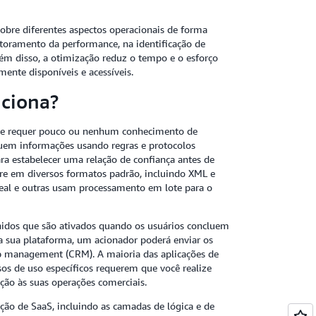
obre diferentes aspectos operacionais de forma
itoramento da performance, na identificação de
lém disso, a otimização reduz o tempo e o esforço
mente disponíveis e acessíveis.
nciona?
 e requer pouco ou nenhum conhecimento de
quem informações usando regras e protocolos
ra estabelecer uma relação de confiança antes de
rre em diversos formatos padrão, incluindo XML e
eal e outras usam processamento em lote para o
nidos que são ativados quando os usuários concluem
na sua plataforma, um acionador poderá enviar os
ip management (CRM). A maioria das aplicações de
sos de uso específicos requerem que você realize
ação às suas operações comerciais.
ão de SaaS, incluindo as camadas de lógica e de