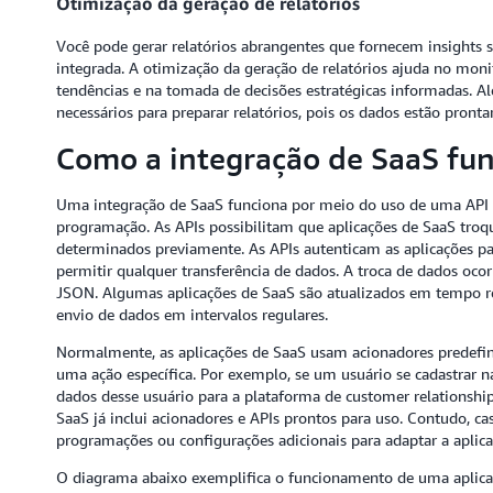
Otimização da geração de relatórios
Você pode gerar relatórios abrangentes que fornecem insights s
integrada. A otimização da geração de relatórios ajuda no mon
tendências e na tomada de decisões estratégicas informadas. A
necessários para preparar relatórios, pois os dados estão pronta
Como a integração de SaaS fu
Uma integração de SaaS funciona por meio do uso de uma API
programação. As APIs possibilitam que aplicações de SaaS tro
determinados previamente. As APIs autenticam as aplicações pa
permitir qualquer transferência de dados. A troca de dados oco
JSON. Algumas aplicações de SaaS são atualizados em tempo r
envio de dados em intervalos regulares.
Normalmente, as aplicações de SaaS usam acionadores predefi
uma ação específica. Por exemplo, se um usuário se cadastrar 
dados desse usuário para a plataforma de customer relationsh
SaaS já inclui acionadores e APIs prontos para uso. Contudo, ca
programações ou configurações adicionais para adaptar a aplic
O diagrama abaixo exemplifica o funcionamento de uma aplicaç