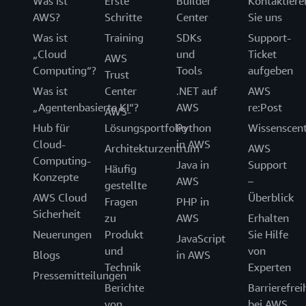
Was ist
Erste
Builder
Kontaktiere
AWS?
Schritte
Center
Sie uns
Was ist
Training
SDKs
Support-
„Cloud
und
Ticket
AWS
Computing“?
Tools
aufgeben
Trust
Was ist
Center
.NET auf
AWS
„Agentenbasierte KI“?
AWS
re:Post
AWS-
Hub für
Lösungsportfolio
Python
Wissenscen
Cloud-
in AWS
Architekturzentrum
AWS
Computing-
Java in
Support
Häufig
Konzepte
AWS
–
gestellte
AWS Cloud
Überblick
Fragen
PHP in
Sicherheit
zu
AWS
Erhalten
Neuerungen
Produkt
Sie Hilfe
JavaScript
und
von
Blogs
in AWS
Technik
Experten
Pressemitteilungen
Berichte
Barrierefrei
von
bei AWS