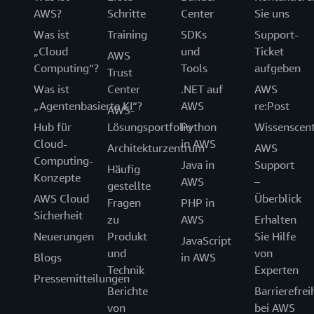
AWS?
Schritte
Center
Sie uns
Was ist
Training
SDKs
Support-
„Cloud
und
Ticket
AWS
Computing“?
Tools
aufgeben
Trust
Was ist
Center
.NET auf
AWS
„Agentenbasierte KI“?
AWS
re:Post
AWS-
Hub für
Lösungsportfolio
Python
Wissenscen
Cloud-
in AWS
Architekturzentrum
AWS
Computing-
Java in
Support
Häufig
Konzepte
AWS
–
gestellte
AWS Cloud
Überblick
Fragen
PHP in
Sicherheit
zu
AWS
Erhalten
Neuerungen
Produkt
Sie Hilfe
JavaScript
und
von
Blogs
in AWS
Technik
Experten
Pressemitteilungen
Berichte
Barrierefrei
von
bei AWS