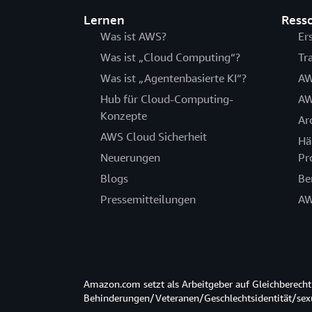
Lernen
Ress
Was ist AWS?
Er
Was ist „Cloud Computing“?
Tr
Was ist „Agentenbasierte KI“?
AW
Hub für Cloud-Computing-
AW
Konzepte
Ar
AWS Cloud Sicherheit
Hä
Neuerungen
Pr
Blogs
Be
Pressemitteilungen
AW
Amazon.com setzt als Arbeitgeber auf Gleichberec
Behinderungen/Veteranen/Geschlechtsidentität/sexue