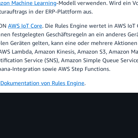
zon Machine Learning
-Modell verwenden. Wird ein Vor
rauftrags in der ERP-Plattform aus.
vON
AWS IoT Core
. Die Rules Engine wertet in AWS Io
hnen festgelegten Geschäftsregeln an ein anderes Gerä
elen Geräten gelten, kann eine oder mehrere Aktione
AWS Lambda, Amazon Kinesis, Amazon S3, Amazon Ma
fication Service (SNS), Amazon Simple Queue Service
ibana-Integration sowie AWS Step Functions.
r
Dokumentation von Rules Engine
.