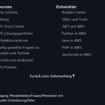
ourcen
Entwickler
ste Schritte
Builder Center
aining
SDKs und Tools
S Trust Center
.NET auf AWS
S-Lösungsportfolio
Python in AWS
chitekturzentrum
Java in AWS
ufig gestellte Fragen zu
PHP in AWS
odukt und Technik
JavaScript in AWS
richte von Analysten
S-Partner
Zurück zum Seitenanfang
htigung: Minderheiten/Frauen/Menschen mit
lle Orientierung/Alter.