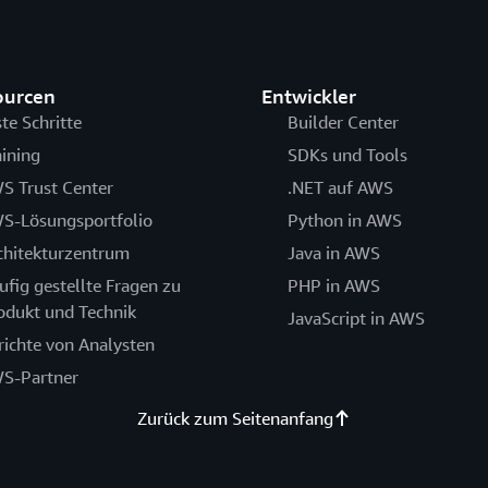
ourcen
Entwickler
ste Schritte
Builder Center
aining
SDKs und Tools
S Trust Center
.NET auf AWS
S-Lösungsportfolio
Python in AWS
chitekturzentrum
Java in AWS
ufig gestellte Fragen zu
PHP in AWS
odukt und Technik
JavaScript in AWS
richte von Analysten
S-Partner
Zurück zum Seitenanfang