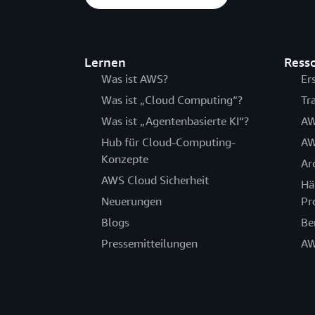
Lernen
Ress
Was ist AWS?
Er
Was ist „Cloud Computing“?
Tr
Was ist „Agentenbasierte KI“?
AW
Hub für Cloud-Computing-
AW
Konzepte
Ar
AWS Cloud Sicherheit
Hä
Neuerungen
Pr
Blogs
Be
Pressemitteilungen
AW