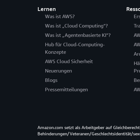
Lernen
Ress
Was ist AWS?
Er
Was ist „Cloud Computing“?
Tr
Was ist „Agentenbasierte KI“?
AW
Hub für Cloud-Computing-
AW
Konzepte
Ar
AWS Cloud Sicherheit
Hä
Neuerungen
Pr
Blogs
Be
Pressemitteilungen
AW
Amazon.com setzt als Arbeitgeber auf Gleichberec
Behinderungen/Veteranen/Geschlechtsidentität/sexue