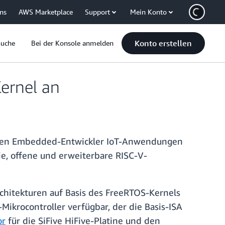
uns
AWS Marketplace
Support
Mein Konto
Konto erstellen
Suche
Bei der Konsole anmelden
ernel an
können Embedded-Entwickler IoT-Anwendungen
eie, offene und erweiterbare RISC-V-
rchitekturen auf Basis des FreeRTOS-Kernels
Mikrocontroller verfügbar, der die Basis-ISA
or
für die SiFive HiFive-Platine und den