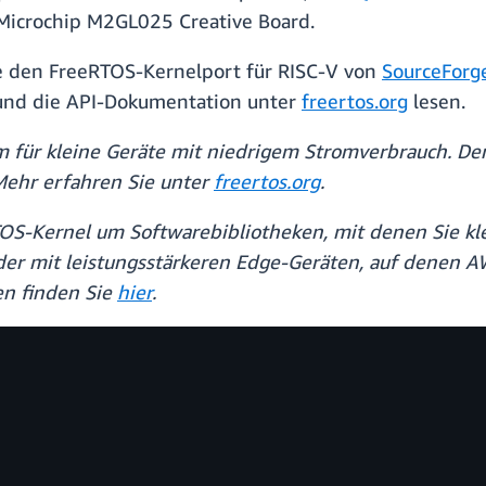
Microchip M2GL025 Creative Board.
ie den FreeRTOS-Kernelport für RISC-V von
SourceForg
 und die API-Dokumentation unter
freertos.org
lesen.
m für kleine Geräte mit niedrigem Stromverbrauch. Der
 Mehr erfahren Sie unter
freertos.org
.
S-Kernel um Softwarebibliotheken, mit denen Sie kle
er mit leistungsstärkeren Edge-Geräten, auf denen AW
en finden Sie
hier
.