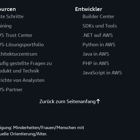
ourcen
Entwickler
ste Schritte
Builder Center
aining
SDKs und Tools
S Trust Center
.NET auf AWS
S-Lösungsportfolio
Python in AWS
chitekturzentrum
Java in AWS
ufig gestellte Fragen zu
PHP in AWS
odukt und Technik
JavaScript in AWS
richte von Analysten
S-Partner
Zurück zum Seitenanfang
htigung: Minderheiten/Frauen/Menschen mit
lle Orientierung/Alter.