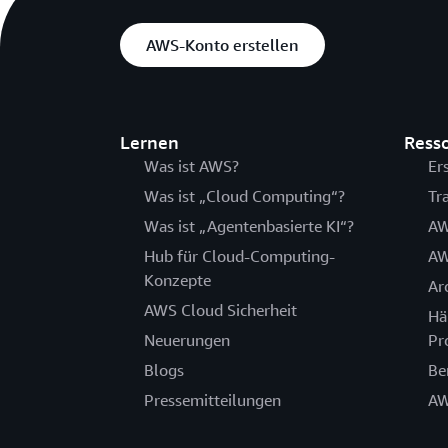
AWS-Konto erstellen
Lernen
Ress
Was ist AWS?
Er
Was ist „Cloud Computing“?
Tr
Was ist „Agentenbasierte KI“?
AW
Hub für Cloud-Computing-
AW
Konzepte
Ar
AWS Cloud Sicherheit
Hä
Neuerungen
Pr
Blogs
Be
Pressemitteilungen
AW