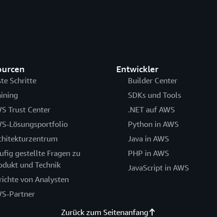
ourcen
Entwickler
ste Schritte
Builder Center
aining
SDKs und Tools
S Trust Center
.NET auf AWS
S-Lösungsportfolio
Python in AWS
chitekturzentrum
Java in AWS
ufig gestellte Fragen zu
PHP in AWS
odukt und Technik
JavaScript in AWS
richte von Analysten
S-Partner
Zurück zum Seitenanfang