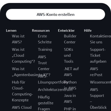
AWS-Konto erstellen
Lernen
Ressourcen
Entwickler
Hilfe
Was ist
Erste
Builder
Kontaktiere
AWS?
Schritte
Center
Sie uns
Was ist
Training
SDKs
Support-
„Cloud
und
Ticket
AWS
Computing“?
Tools
aufgeben
Trust
Was ist
Center
.NET auf
AWS
„Agentenbasierte KI“?
AWS
re:Post
AWS-
Hub für
Lösungsportfolio
Python
Wissenscen
Cloud-
in AWS
Architekturzentrum
AWS
Computing-
Java in
Support
Häufig
Konzepte
AWS
–
gestellte
AWS Cloud
Überblick
Fragen
PHP in