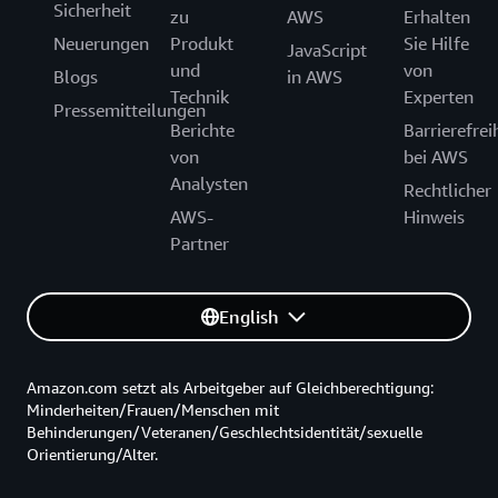
Sicherheit
zu
AWS
Erhalten
Neuerungen
Produkt
Sie Hilfe
JavaScript
und
von
Blogs
in AWS
Technik
Experten
Pressemitteilungen
Berichte
Barrierefrei
von
bei AWS
Analysten
Rechtlicher
AWS-
Hinweis
Partner
English
Amazon.com setzt als Arbeitgeber auf Gleichberechtigung:
Minderheiten/Frauen/Menschen mit
Behinderungen/Veteranen/Geschlechtsidentität/sexuelle
Orientierung/Alter.