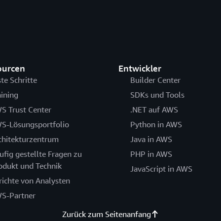
ourcen
Entwickler
ste Schritte
Builder Center
aining
SDKs und Tools
S Trust Center
.NET auf AWS
S-Lösungsportfolio
Python in AWS
chitekturzentrum
Java in AWS
ufig gestellte Fragen zu
PHP in AWS
odukt und Technik
JavaScript in AWS
richte von Analysten
S-Partner
Zurück zum Seitenanfang