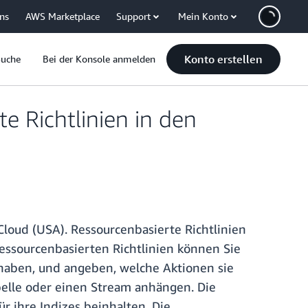
uns
AWS Marketplace
Support
Mein Konto
Konto erstellen
Suche
Bei der Konsole anmelden
 Richtlinien in den
loud (USA). Ressourcenbasierte Richtlinien
ressourcenbasierten Richtlinien können Sie
 haben, und angeben, welche Aktionen sie
belle oder einen Stream anhängen. Die
ür ihre Indizes beinhalten. Die