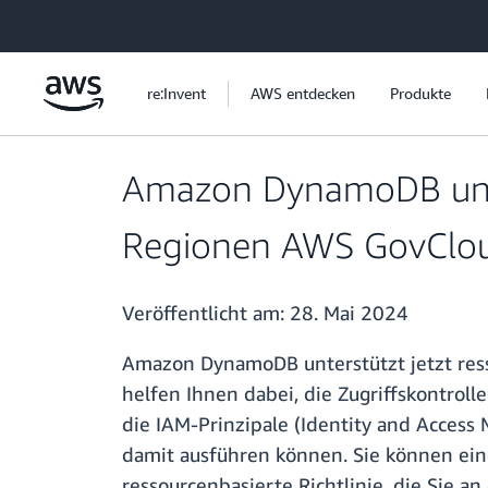
Überspringen zum Hauptinhalt
re:Invent
AWS entdecken
Produkte
Amazon DynamoDB unters
Regionen AWS GovClou
Veröffentlicht am:
28. Mai 2024
Amazon DynamoDB unterstützt jetzt ress
helfen Ihnen dabei, die Zugriffskontrol
die IAM-Prinzipale (Identity and Access
damit ausführen können. Sie können ein
ressourcenbasierte Richtlinie, die Sie a