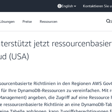
English
Kontaktieren Sie 
Lösungen
Preise
Ressourcen
tützt jetzt ressourcenbasierte
d (USA)
ourcenbasierte Richtlinien in den Regionen AWS GovC
le für Ihre DynamoDB-Ressourcen zu vereinfachen. Mit 
 Management) angeben, die Zugriff auf eine Ressource
e ressourcenbasierte Richtlinie an eine DynamoDB-Ta
n eine Tabelle anhängen, kann Zugriffsberechtigungen f