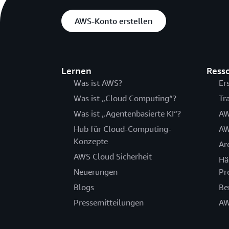
AWS-Konto erstellen
Lernen
Ress
Was ist AWS?
Er
Was ist „Cloud Computing“?
Tr
Was ist „Agentenbasierte KI“?
AW
Hub für Cloud-Computing-
AW
Konzepte
Ar
AWS Cloud Sicherheit
Hä
Neuerungen
Pr
Blogs
Be
Pressemitteilungen
AW