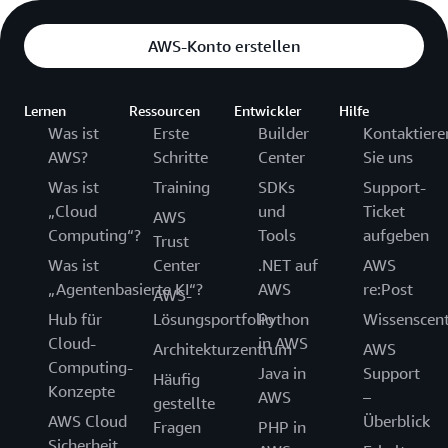
AWS-Konto erstellen
Lernen
Ressourcen
Entwickler
Hilfe
Was ist
Erste
Builder
Kontaktiere
AWS?
Schritte
Center
Sie uns
Was ist
Training
SDKs
Support-
„Cloud
und
Ticket
AWS
Computing“?
Tools
aufgeben
Trust
Was ist
Center
.NET auf
AWS
„Agentenbasierte KI“?
AWS
re:Post
AWS-
Hub für
Lösungsportfolio
Python
Wissenscen
Cloud-
in AWS
Architekturzentrum
AWS
Computing-
Java in
Support
Häufig
Konzepte
AWS
–
gestellte
AWS Cloud
Überblick
Fragen
PHP in
Sicherheit