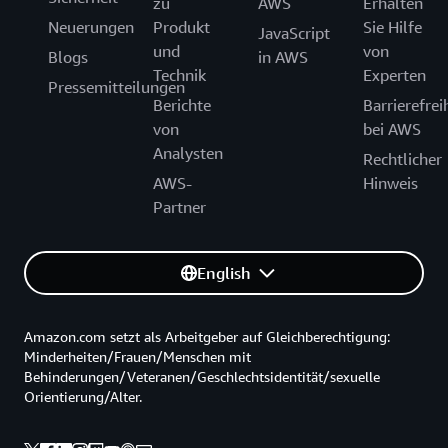
zu
AWS
Erhalten
Neuerungen
Produkt
Sie Hilfe
JavaScript
und
von
Blogs
in AWS
Technik
Experten
Pressemitteilungen
Berichte
Barrierefrei
von
bei AWS
Analysten
Rechtlicher
AWS-
Hinweis
Partner
English
Amazon.com setzt als Arbeitgeber auf Gleichberechtigung:
Minderheiten/Frauen/Menschen mit
Behinderungen/Veteranen/Geschlechtsidentität/sexuelle
Orientierung/Alter.