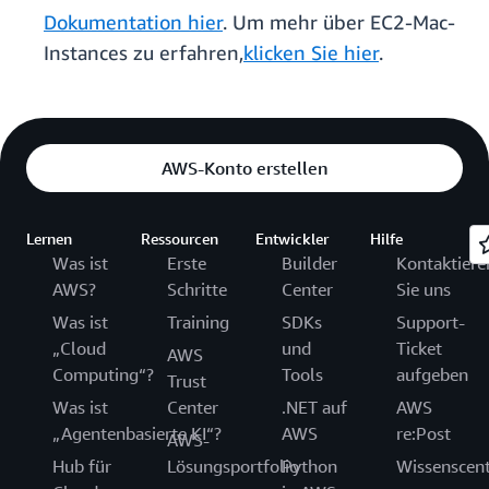
Dokumentation hier
. Um mehr über EC2-Mac-
Instances zu erfahren,
klicken Sie hier
.
AWS-Konto erstellen
Lernen
Ressourcen
Entwickler
Hilfe
Was ist
Erste
Builder
Kontaktiere
AWS?
Schritte
Center
Sie uns
Was ist
Training
SDKs
Support-
„Cloud
und
Ticket
AWS
Computing“?
Tools
aufgeben
Trust
Was ist
Center
.NET auf
AWS
„Agentenbasierte KI“?
AWS
re:Post
AWS-
Hub für
Lösungsportfolio
Python
Wissenscen