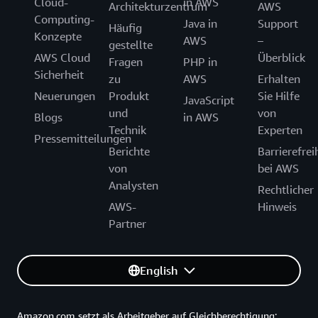
Cloud-
in AWS
Architekturzentrum
AWS
Computing-
Java in
Support
Häufig
Konzepte
AWS
–
gestellte
AWS Cloud
Überblick
Fragen
PHP in
Sicherheit
zu
AWS
Erhalten
Neuerungen
Produkt
Sie Hilfe
JavaScript
und
von
Blogs
in AWS
Technik
Experten
Pressemitteilungen
Berichte
Barrierefrei
von
bei AWS
Analysten
Rechtlicher
AWS-
Hinweis
Partner
English
Amazon.com setzt als Arbeitgeber auf Gleichberechtigung: