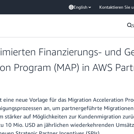
English
Kontaktieren Sie 
imierten Finanzierungs- und 
tion Program (MAP) in AWS Part
 eine neue Vorlage für das Migration Acceleration Pr
gungsprozessen an, um partnergeführte Migrationen 
 stärker auf Möglichkeiten zur Kundenmigration zurück
zu 10 Mio. USD an jährlichen wiederkehrenden Umsät
en Strategic Partner Incentives (SPIs).