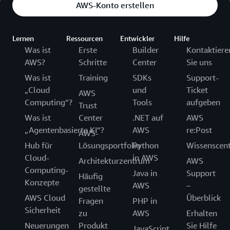
AWS-Konto erstellen
Lernen
Ressourcen
Entwickler
Hilfe
Was ist
Erste
Builder
Kontaktiere
AWS?
Schritte
Center
Sie uns
Was ist
Training
SDKs
Support-
„Cloud
und
Ticket
AWS
Computing“?
Tools
aufgeben
Trust
Was ist
Center
.NET auf
AWS
„Agentenbasierte KI“?
AWS
re:Post
AWS-
Hub für
Lösungsportfolio
Python
Wissenscen
Cloud-
in AWS
Architekturzentrum
AWS
Computing-
Java in
Support
Häufig
Konzepte
AWS
–
gestellte
AWS Cloud
Überblick
Fragen
PHP in
Sicherheit
zu
AWS
Erhalten
Neuerungen
Produkt
Sie Hilfe
JavaScript