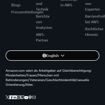
und
von
Blogs
in AWS
Technik
Experten
Pressemitteilungen
Berichte
Barrierefrei
von
bei AWS
Analysten
Rechtlicher
AWS-
Hinweis
Partner
English
Amazon.com setzt als Arbeitgeber auf Gleichberechtigung:
Minderheiten/Frauen/Menschen mit
Behinderungen/Veteranen/Geschlechtsidentität/sexuelle
Orientierung/Alter.