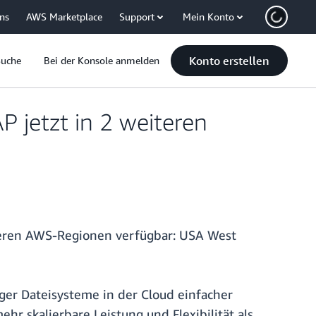
uns
AWS Marketplace
Support
Mein Konto
Konto erstellen
Suche
Bei der Konsole anmelden
 jetzt in 2 weiteren
teren AWS-Regionen verfügbar: USA West
ger Dateisysteme in der Cloud einfacher
r skalierbare Leistung und Flexibilität als