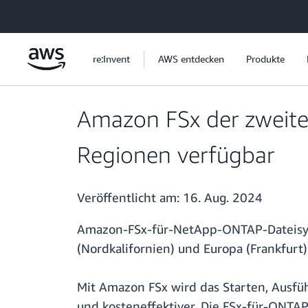
Überspringen zum Hauptinhalt
re:Invent
AWS entdecken
Produkte
Amazon FSx der zweite
Regionen verfügbar
Veröffentlicht am:
16. Aug. 2024
Amazon-FSx-für-NetApp-ONTAP-Dateisyst
(Nordkalifornien) und Europa (Frankfurt)
Mit Amazon FSx wird das Starten, Ausfüh
und kosteneffektiver. Die FSx-für-ONTAP