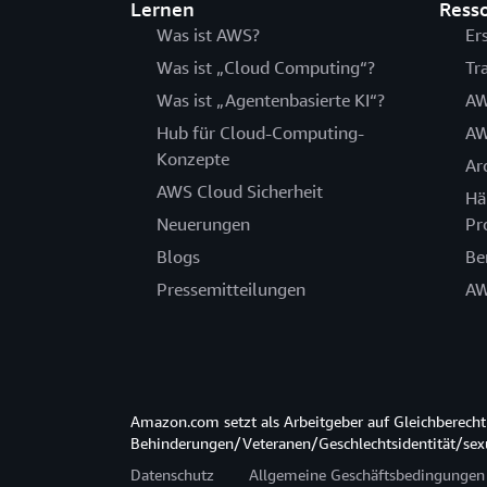
Lernen
Ress
Was ist AWS?
Er
Was ist „Cloud Computing“?
Tr
Was ist „Agentenbasierte KI“?
AW
Hub für Cloud-Computing-
AW
Konzepte
Ar
AWS Cloud Sicherheit
Hä
Neuerungen
Pr
Blogs
Be
Pressemitteilungen
AW
Amazon.com setzt als Arbeitgeber auf Gleichberec
Behinderungen/Veteranen/Geschlechtsidentität/sexue
Datenschutz
Allgemeine Geschäftsbedingungen