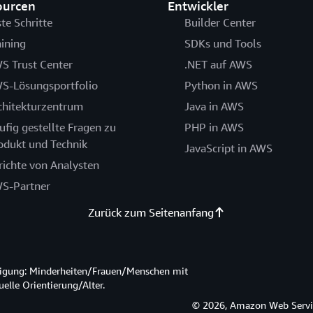
ourcen
Entwickler
ste Schritte
Builder Center
aining
SDKs und Tools
S Trust Center
.NET auf AWS
S-Lösungsportfolio
Python in AWS
chitekturzentrum
Java in AWS
ufig gestellte Fragen zu
PHP in AWS
odukt und Technik
JavaScript in AWS
richte von Analysten
S-Partner
Zurück zum Seitenanfang
htigung: Minderheiten/Frauen/Menschen mit
lle Orientierung/Alter.
© 2026, Amazon Web Service